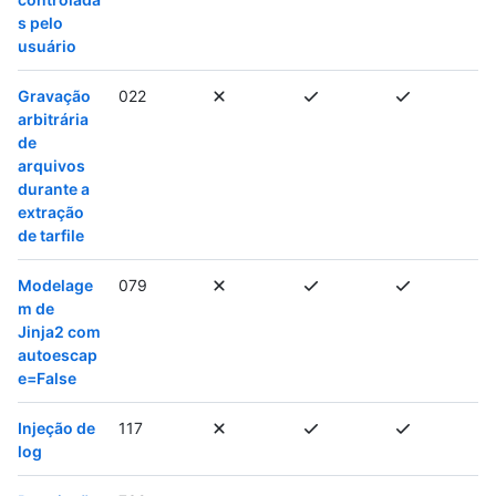
s pelo
usuário
Gravação
022
arbitrária
de
arquivos
durante a
extração
de tarfile
Modelage
079
m de
Jinja2 com
autoescap
e=False
Injeção de
117
log