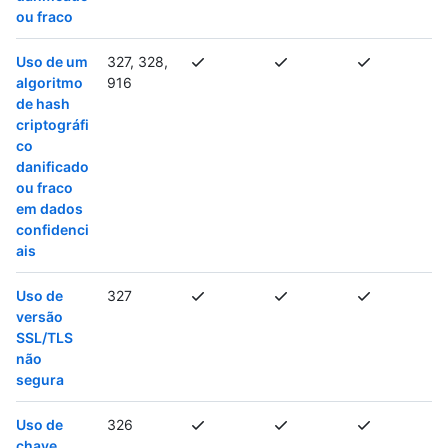
ou fraco
Uso de um
327, 328,
algoritmo
916
de hash
criptográfi
co
danificado
ou fraco
em dados
confidenci
ais
Uso de
327
versão
SSL/TLS
não
segura
Uso de
326
chave