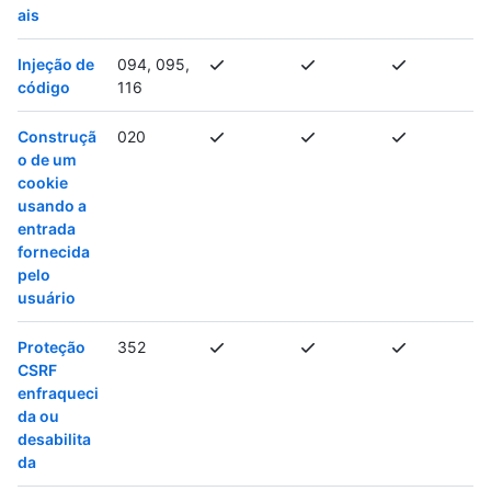
ais
Injeção de
094, 095,
código
116
Construçã
020
o de um
cookie
usando a
entrada
fornecida
pelo
usuário
Proteção
352
CSRF
enfraqueci
da ou
desabilita
da