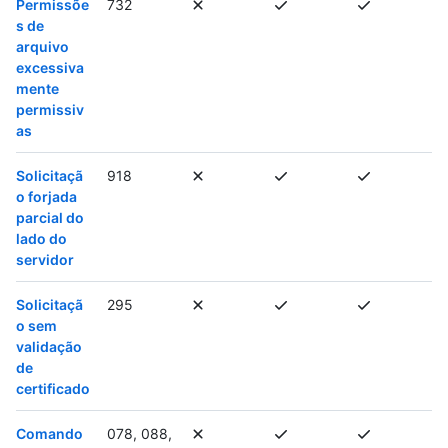
Permissõe
732
s de
arquivo
excessiva
mente
permissiv
as
Solicitaçã
918
o forjada
parcial do
lado do
servidor
Solicitaçã
295
o sem
validação
de
certificado
Comando
078, 088,