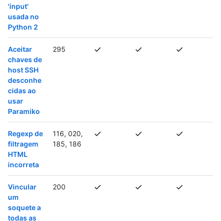
'input'
usada no
Python 2
Aceitar
295
chaves de
host SSH
desconhe
cidas ao
usar
Paramiko
Regexp de
116, 020,
filtragem
185, 186
HTML
incorreta
Vincular
200
um
soquete a
todas as