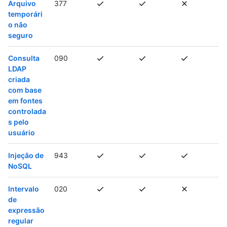
Arquivo
377
temporári
o não
seguro
Consulta
090
LDAP
criada
com base
em fontes
controlada
s pelo
usuário
Injeção de
943
NoSQL
Intervalo
020
de
expressão
regular