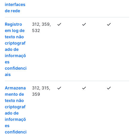
interfaces
de rede
Registro
312, 359,
em log de
532
texto não
criptograf
ado de
informaçõ
es
confidenci
ais
Armazena
312, 315,
mento de
359
texto não
criptograf
ado de
informaçõ
es
confidenci