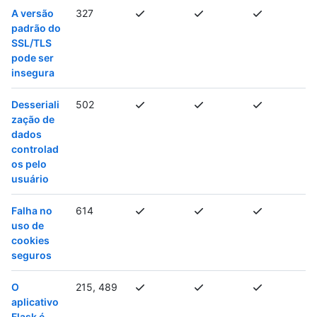
A versão
327
padrão do
SSL/TLS
pode ser
insegura
Desseriali
502
zação de
dados
controlad
os pelo
usuário
Falha no
614
uso de
cookies
seguros
O
215, 489
aplicativo
Flask é