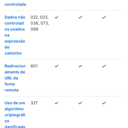
controlada
Dados não
022, 023,
controlad
036, 073,
os usados
099
na
expressão
de
caminho
Redirecion
601
amento de
URL da
fonte
remota
Uso de um
327
algoritmo
criptográfi
co
danificado