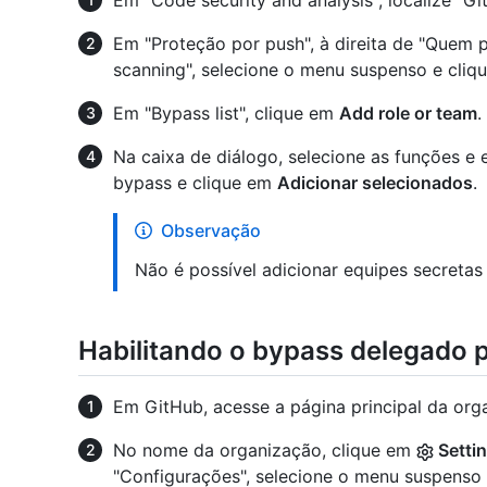
Em "Code security and analysis", localize "G
Em "Proteção por push", à direita de "Quem 
scanning", selecione o menu suspenso e cliq
Em "Bypass list", clique em
Add role or team
.
Na caixa de diálogo, selecione as funções e e
bypass e clique em
Adicionar selecionados
.
Observação
Não é possível adicionar equipes secretas 
Habilitando o bypass delegado 
Em GitHub, acesse a página principal da org
No nome da organização, clique em
Setti
"Configurações", selecione o menu suspenso