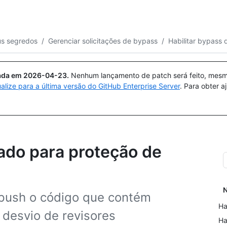
Pesquisar ou perguntar
Copilot
us segredos
/
Gerenciar solicitações de bypass
/
Habilitar bypass
uada em
2026-04-23
.
Nenhum lançamento de patch será feito, mesmo
ualize para a última versão do GitHub Enterprise Server
. Para obter 
gado para proteção de
N
 push o código que contém
Ha
desvio de revisores
Ha