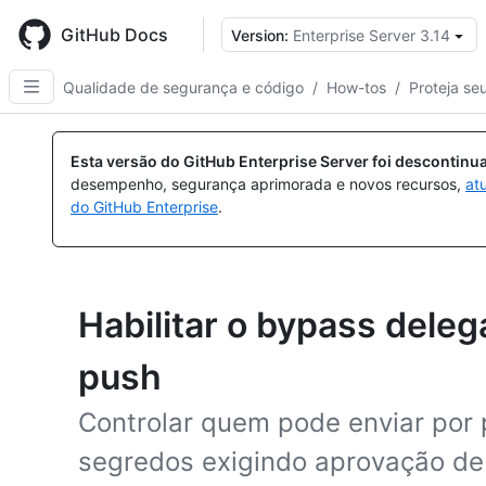
Skip
to
GitHub Docs
Version:
Enterprise Server 3.14
main
content
Qualidade de segurança e código
/
How-tos
/
Proteja se
Esta versão do GitHub Enterprise Server foi descontin
desempenho, segurança aprimorada e novos recursos,
at
do GitHub Enterprise
.
Habilitar o bypass dele
push
Controlar quem pode enviar por
segredos exigindo aprovação de 