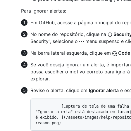
Para ignorar alertas:
Em GitHub, acesse a página principal do repo
No nome do repositório, clique na
Securit
Security", selecione o
menu suspenso e cl
Na barra lateral esquerda, clique em
Code 
Se você deseja ignorar um alerta, é importan
possa escolher o motivo correto para ignorá-
explorar.
Revise o alerta, clique em
Ignorar alerta
e esc
          ![Captura de tela de uma falha na verificação de alerta. O botão 
"Ignorar alerta" está destacado em laranj
é exibido. ](/assets/images/help/reposit