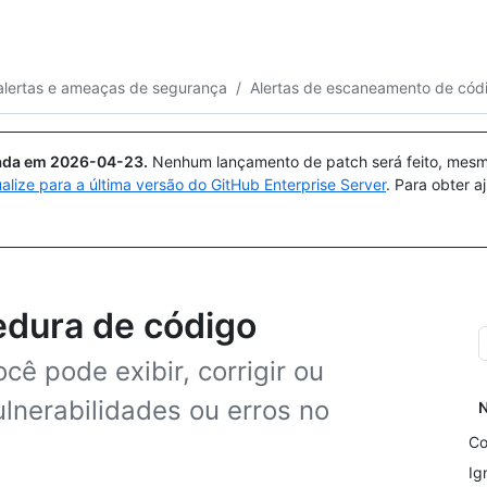
Pesquisar ou perguntar
Copilot
alertas e ameaças de segurança
/
Alertas de escaneamento de cód
uada em
2026-04-23
.
Nenhum lançamento de patch será feito, mesmo
ualize para a última versão do GitHub Enterprise Server
. Para obter 
redura de código
cê pode exibir, corrigir ou
ulnerabilidades ou erros no
N
Co
Ig