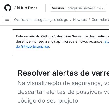
Skip
to
GitHub Docs
Version:
Enterprise Server 3.14
main
content
Qualidade de segurança e código
/
How-tos
/
Gerenciar 
Esta versão do GitHub Enterprise Server foi descontin
desempenho, segurança aprimorada e novos recursos,
at
do GitHub Enterprise
.
Resolver alertas de var
Na visualização de segurança, vo
descartar alertas de possíveis v
código do seu projeto.