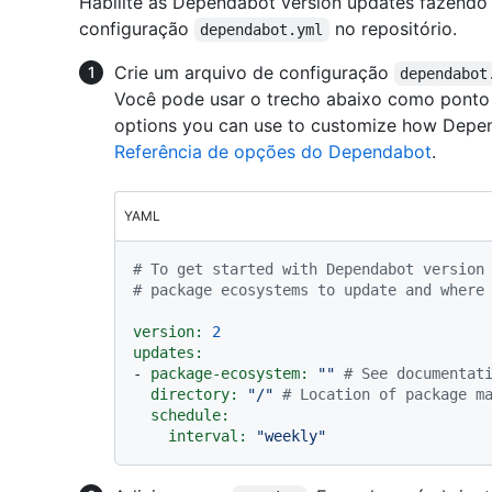
Habilite as Dependabot version updates fazendo
configuração
no repositório.
dependabot.yml
Crie um arquivo de configuração
dependabot
Você pode usar o trecho abaixo como ponto d
options you can use to customize how Depend
Referência de opções do Dependabot
.
YAML
# To get started with Dependabot version
# package ecosystems to update and where
version:
2
updates:
-
package-ecosystem:
""
# See documentat
directory:
"/"
# Location of package m
schedule:
interval:
"weekly"