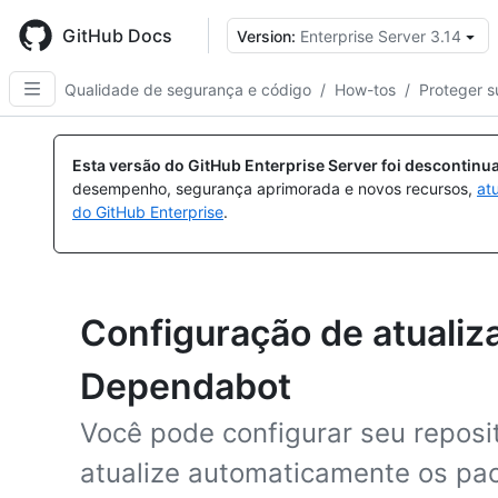
Skip
to
GitHub Docs
Version:
Enterprise Server 3.14
main
content
Qualidade de segurança e código
/
How-tos
/
Proteger s
Esta versão do GitHub Enterprise Server foi descontin
desempenho, segurança aprimorada e novos recursos,
at
do GitHub Enterprise
.
Configuração de atualiz
Dependabot
Você pode configurar seu reposi
atualize automaticamente os pa