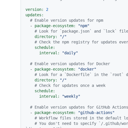
version:
2
updates:
# Enable version updates for npm
-
package-ecosystem:
"npm"
# Look for `package.json` and `lock` fil
directory:
"/"
# Check the npm registry for updates eve
schedule:
interval:
"daily"
# Enable version updates for Docker
-
package-ecosystem:
"docker"
# Look for a `Dockerfile` in the `root` 
directory:
"/"
# Check for updates once a week
schedule:
interval:
"weekly"
# Enable version updates for GitHub Action
-
package-ecosystem:
"github-actions"
# Workflow files stored in the default l
# You don't need to specify `/.github/wor