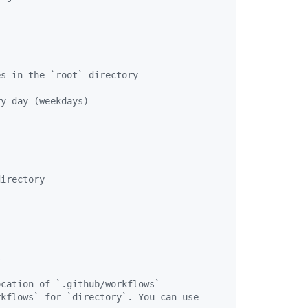
es in the `root` directory
ry day (weekdays)
directory
s
ocation of `.github/workflows`
kflows` for `directory`. You can use 