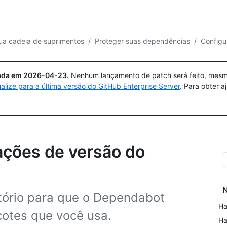
Pesquisar ou perguntar
Copilot
ua cadeia de suprimentos
/
Proteger suas dependências
/
Configu
uada em
2026-04-23
.
Nenhum lançamento de patch será feito, mesmo
ualize para a última versão do GitHub Enterprise Server
. Para obter 
ações de versão do
N
tório para que o Dependabot
Ha
cotes que você usa.
Ha