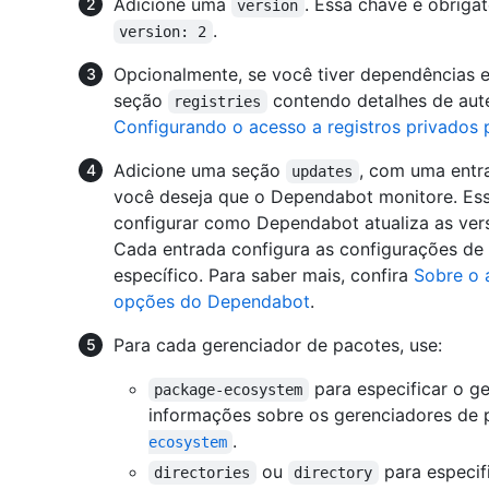
Adicione uma
. Essa chave é obriga
version
.
version: 2
Opcionalmente, se você tiver dependências e
seção
contendo detalhes de aute
registries
Configurando o acesso a registros privados
Adicione uma seção
, com uma entr
updates
você deseja que o Dependabot monitore. Essa
configurar como Dependabot atualiza as ver
Cada entrada configura as configurações de
específico. Para saber mais, confira
Sobre o 
opções do Dependabot
.
Para cada gerenciador de pacotes, use:
para especificar o g
package-ecosystem
informações sobre os gerenciadores de 
.
ecosystem
ou
para especif
directories
directory