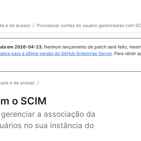
Pesquisar ou perguntar
Copilot
de e de acesso
/
Provisionar contas de usuário gerenciadas com S
uada em
2026-04-23
.
Nenhum lançamento de patch será feito, mesmo
ualize para a última versão do GitHub Enterprise Server
. Para obter 
dade e de acesso
/
om o SCIM
 gerenciar a associação da
uários no sua instância do