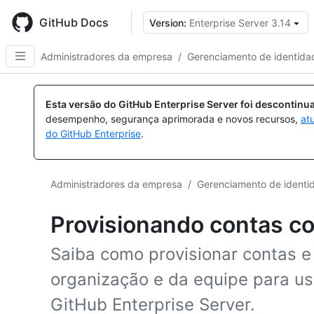
Skip
to
GitHub Docs
Version:
Enterprise Server 3.14
main
content
Administradores da empresa
/
Gerenciamento de identida
Esta versão do GitHub Enterprise Server foi descontin
desempenho, segurança aprimorada e novos recursos,
at
do GitHub Enterprise
.
Administradores da empresa
/
Gerenciamento de identi
Provisionando contas c
Saiba como provisionar contas e
organização e da equipe para us
GitHub Enterprise Server.