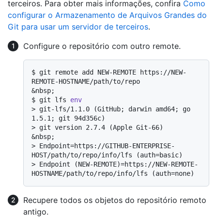
terceiros. Para obter mais informações, confira
Como
configurar o Armazenamento de Arquivos Grandes do
Git para usar um servidor de terceiros
.
Configure o repositório com outro remote.
$ 
git remote add NEW-REMOTE https://NEW-
REMOTE-HOSTNAME/path/to/repo
$ 
git lfs 
env
> 
git-lfs/1.1.0 (GitHub; darwin amd64; go 
1.5.1; git 94d356c)
> 
git version 2.7.4 (Apple Git-66)
> 
Endpoint=https://GITHUB-ENTERPRISE-
HOST/path/to/repo/info/lfs (auth=basic)
> 
Endpoint (NEW-REMOTE)=https://NEW-REMOTE-
HOSTNAME/path/to/repo/info/lfs (auth=none)
Recupere todos os objetos do repositório remoto
antigo.