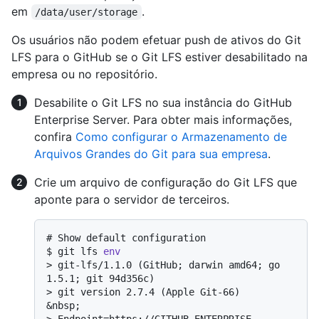
em
.
/data/user/storage
Os usuários não podem efetuar push de ativos do Git
LFS para o GitHub se o Git LFS estiver desabilitado na
empresa ou no repositório.
Desabilite o Git LFS no sua instância do GitHub
Enterprise Server. Para obter mais informações,
confira
Como configurar o Armazenamento de
Arquivos Grandes do Git para sua empresa
.
Crie um arquivo de configuração do Git LFS que
aponte para o servidor de terceiros.
# 
Show default configuration
$ 
git lfs 
env
> 
git-lfs/1.1.0 (GitHub; darwin amd64; go 
1.5.1; git 94d356c)
> 
git version 2.7.4 (Apple Git-66)
> 
Endpoint=https://GITHUB-ENTERPRISE-