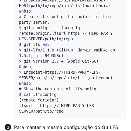
HOST/path/to/repo/info/lfs (auth=basic)
# 
Create .lfsconfig that points to third 
party server.
$ 
git config -f .lfsconfig 
remote.origin.lfsurl https://THIRD-PARTY-
LFS-SERVER/path/to/repo
$ 
git lfs 
env
> 
git-lfs/1.1.0 (GitHub; darwin amd64; go 
1.5.1; git 94d356c)
> 
git version 2.7.4 (Apple Git-66)
> 
Endpoint=https://THIRD-PARTY-LFS-
SERVER/path/to/repo/info/lfs (auth=none)
# 
Show the contents of .lfsconfig
$ 
cat
 .lfsconfig
[remote "origin"]

lfsurl = https://THIRD-PARTY-LFS-
Para manter a mesma configuração do Git LFS