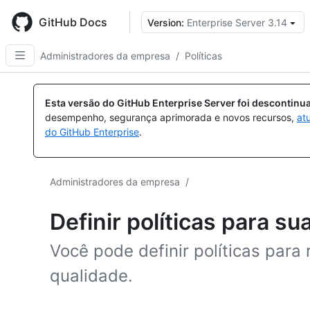
Skip
to
GitHub Docs
Version:
Enterprise Server 3.14
main
content
Administradores da empresa
/
Políticas
Esta versão do GitHub Enterprise Server foi descontin
desempenho, segurança aprimorada e novos recursos,
at
do GitHub Enterprise
.
Administradores da empresa
/
Definir políticas para s
Você pode definir políticas para 
qualidade.