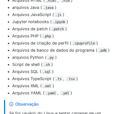
Arquivos HTML (
,
)
.html
.htm
arquivos Java (
)
.java
Arquivos JavaScript (
)
.js
Jupyter notebooks (
)
.ipynb
Arquivos de patch (
)
.patch
Arquivos PHP (
)
.php
Arquivos de criação de perfil (
)
.cpuprofile
Arquivos de banco de dados do programa (
)
.pdb
arquivos Python (
)
.py
Script de shell (
)
.sh
Arquivos SQL (
)
.sql
Arquivos TypeScript (
,
)
.ts
.tsx
Arquivos XML (
)
.xml
Arquivos YAML (
,
)
.yaml
.yml
Observação
Se for usuário do Linux e tentar carregar de um