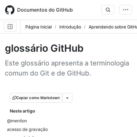
Skip
to
Documentos do GitHub
main
content
Página Inicial
Introdução
Aprendendo sobre GitH
glossário GitHub
Este glossário apresenta a terminologia
comum do Git e de GitHub.
Copiar como Markdown
Neste artigo
@mention
acesso de gravação