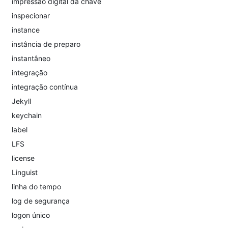
impressão digital da chave
inspecionar
instance
instância de preparo
instantâneo
integração
integração contínua
Jekyll
keychain
label
LFS
license
Linguist
linha do tempo
log de segurança
logon único