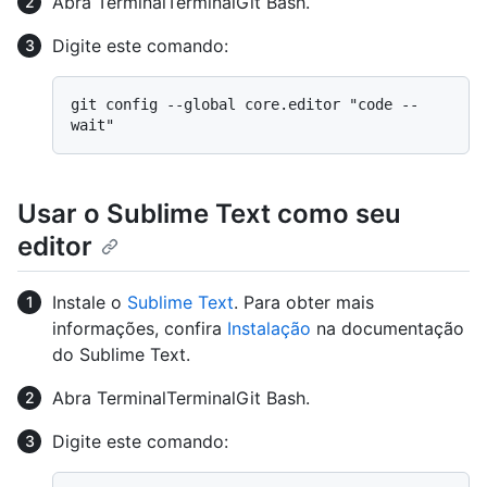
Abra
Terminal
Terminal
Git Bash
.
Digite este comando:
git config --global core.editor "code --
Usar o Sublime Text como seu
editor
Instale o
Sublime Text
. Para obter mais
informações, confira
Instalação
na documentação
do Sublime Text.
Abra
Terminal
Terminal
Git Bash
.
Digite este comando: