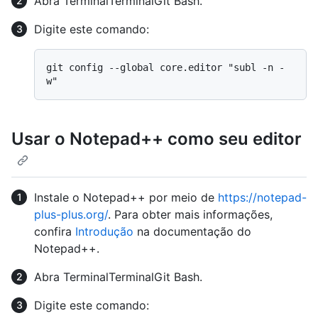
Abra
Terminal
Terminal
Git Bash
.
Digite este comando:
git config --global core.editor "subl -n -
Usar o Notepad++ como seu editor
Instale o Notepad++ por meio de
https://notepad-
plus-plus.org/
. Para obter mais informações,
confira
Introdução
na documentação do
Notepad++.
Abra
Terminal
Terminal
Git Bash
.
Digite este comando: