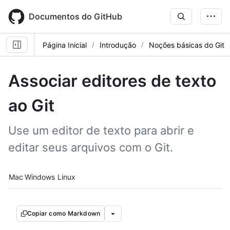
Skip
to
Documentos do GitHub
main
content
Página Inicial
Introdução
Noções básicas do Git
Associar editores de texto
ao Git
Use um editor de texto para abrir e
editar seus arquivos com o Git.
Platform navigation
Mac
Windows
Linux
Copiar como Markdown