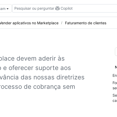
Pesquisar ou perguntar
Copilot
Team
Vender aplicativos no Marketplace
Faturamento de clientes
place devem aderir às
b e oferecer suporte aos
N
En
ância das nossas diretrizes
Fo
 processo de cobrança sem
se
Se
ca