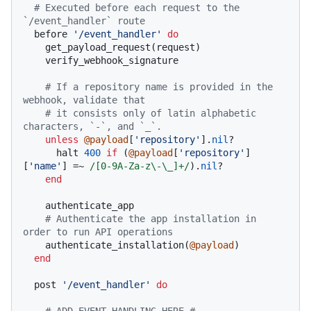
# Executed before each request to the 
`/event_handler` route
  before 
'/event_handler'
do
    get_payload_request(request)

    verify_webhook_signature

# If a repository name is provided in the 
webhook, validate that
# it consists only of latin alphabetic 
characters, `-`, and `_`.
unless
@payload
[
'repository'
].
nil
?

      halt 
400
if
 (
@payload
[
'repository'
]
[
'name'
] =~ 
/[0-9A-Za-z\-\_]+/
).
nil
?

end
    authenticate_app

# Authenticate the app installation in 
order to run API operations
    authenticate_installation(
@payload
)

end
  post 
'/event_handler'
do
# ADD EVENT HANDLING HERE #