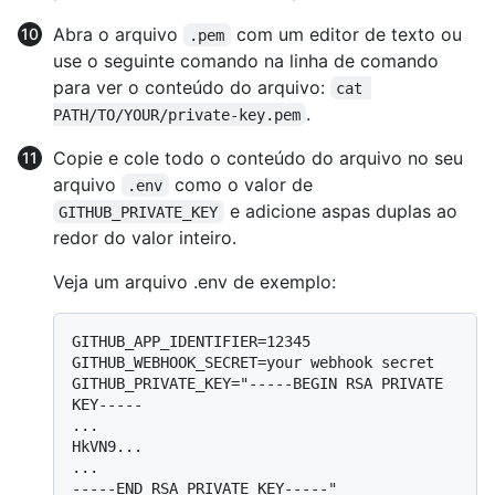
Abra o arquivo
com um editor de texto ou
.pem
use o seguinte comando na linha de comando
para ver o conteúdo do arquivo:
cat 
.
PATH/TO/YOUR/private-key.pem
Copie e cole todo o conteúdo do arquivo no seu
arquivo
como o valor de
.env
e adicione aspas duplas ao
GITHUB_PRIVATE_KEY
redor do valor inteiro.
Veja um arquivo .env de exemplo:
GITHUB_APP_IDENTIFIER=12345

GITHUB_WEBHOOK_SECRET=your webhook secret

GITHUB_PRIVATE_KEY="-----BEGIN RSA PRIVATE 
KEY-----

...

HkVN9...

...
