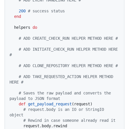
200
# success status
end
  helpers 
do
# ADD CREATE_CHECK_RUN HELPER METHOD HERE #
# ADD INITIATE_CHECK_RUN HELPER METHOD HERE 
#
# ADD CLONE_REPOSITORY HELPER METHOD HERE #
# ADD TAKE_REQUESTED_ACTION HELPER METHOD 
HERE #
# Saves the raw payload and converts the 
payload to JSON format
def
get_payload_request
(
request
)

# request.body is an IO or StringIO 
object
# Rewind in case someone already read it
      request.body.rewind
