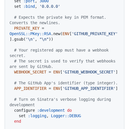
  set 
:port
, 
3000
  set 
:bind
, 
'0.0.0.0'
# Expects the private key in PEM format. 
Converts the newlines.
PRIVATE_KEY
 = 
OpenSSL::PKey::RSA
.new(
ENV
[
'GITHUB_PRIVATE_KEY'
].gsub(
'\n'
, 
"\n"
))

# Your registered app must have a webhook 
secret.
# The secret is used to verify that webhooks 
are sent by GitHub.
WEBHOOK_SECRET
 = 
ENV
[
'GITHUB_WEBHOOK_SECRET'
]

# The GitHub App's identifier (type integer).
APP_IDENTIFIER
 = 
ENV
[
'GITHUB_APP_IDENTIFIER'
]

# Turn on Sinatra's verbose logging during 
development
  configure 
:development
do
    set 
:logging
, 
Logger
:
:DEBUG
end