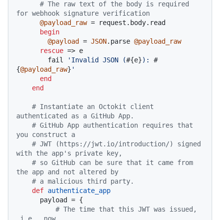
# The raw text of the body is required 
for webhook signature verification
@payload_raw
 = request.body.read

begin
@payload
 = 
JSON
.parse 
@payload_raw
rescue
 => e

        fail 
'Invalid JSON (
#{e}
): 
#
{
@payload_raw
}
'
end
end
# Instantiate an Octokit client 
authenticated as a GitHub App.
# GitHub App authentication requires that 
you construct a
# JWT (https://jwt.io/introduction/) signed 
with the app's private key,
# so GitHub can be sure that it came from 
the app and not altered by
# a malicious third party.
def
authenticate_app
      payload = {

# The time that this JWT was issued, 
_i.e._ now.