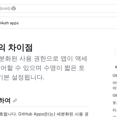
{icon}}
OAuth apps
 간의 차이점
 세분화된 사용 권한으로 앱이 액세
제어할 수 있으며 수명이 짧은 토
G
로 기본 설정됩니다.
어
여
G
대하여
토
리
선호됩니다. GitHub Apps은(는) 세분화된 사용 권