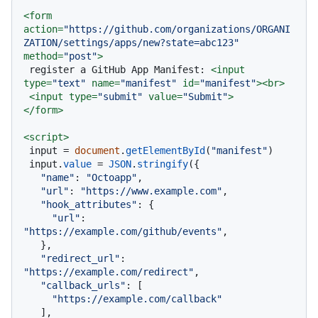
<
form
action
=
"https://github.com/organizations/ORGANI
ZATION/settings/apps/new?state=abc123"
method
=
"post"
>
 register a GitHub App Manifest: 
<
input
type
=
"text"
name
=
"manifest"
id
=
"manifest"
>
<
br
>
<
input
type
=
"submit"
value
=
"Submit"
>
</
form
>
<
script
>
 input = 
document
.
getElementById
(
"manifest"
)

 input.
value
 = 
JSON
.
stringify
({

"name"
: 
"Octoapp"
,

"url"
: 
"https://www.example.com"
,

"hook_attributes"
: {

"url"
: 
"https://example.com/github/events"
,

   },

"redirect_url"
: 
"https://example.com/redirect"
,

"callback_urls"
: [

"https://example.com/callback"
   ],
