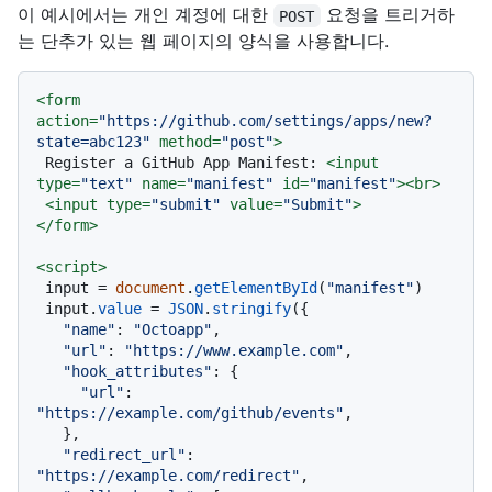
이 예시에서는 개인 계정에 대한
요청을 트리거하
POST
는 단추가 있는 웹 페이지의 양식을 사용합니다.
<
form
action
=
"https://github.com/settings/apps/new?
state=abc123"
method
=
"post"
>
 Register a GitHub App Manifest: 
<
input
type
=
"text"
name
=
"manifest"
id
=
"manifest"
>
<
br
>
<
input
type
=
"submit"
value
=
"Submit"
>
</
form
>
<
script
>
 input = 
document
.
getElementById
(
"manifest"
)

 input.
value
 = 
JSON
.
stringify
({

"name"
: 
"Octoapp"
,

"url"
: 
"https://www.example.com"
,

"hook_attributes"
: {

"url"
: 
"https://example.com/github/events"
,

   },

"redirect_url"
: 
"https://example.com/redirect"
,
