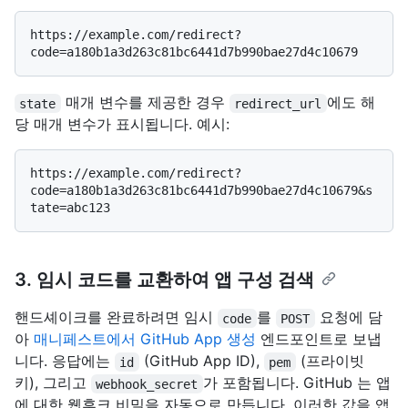
https://example.com/redirect?
매개 변수를 제공한 경우
에도 해
state
redirect_url
당 매개 변수가 표시됩니다. 예시:
https://example.com/redirect?
code=a180b1a3d263c81bc6441d7b990bae27d4c10679&s
3. 임시 코드를 교환하여 앱 구성 검색
핸드셰이크를 완료하려면 임시
를
요청에 담
code
POST
아
매니페스트에서 GitHub App 생성
엔드포인트로 보냅
니다. 응답에는
(GitHub App ID),
(프라이빗
id
pem
키), 그리고
가 포함됩니다. GitHub 는 앱
webhook_secret
에 대한 웹후크 비밀을 자동으로 만듭니다. 이러한 값을 앱