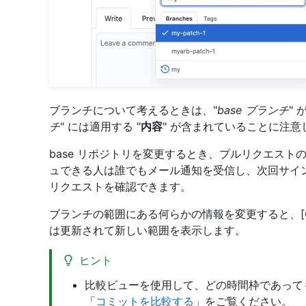
ブランチについて考えるときは、"
base ブランチ
" 
チ
" には適用する "
内容
" が含まれていることに注意
base リポジトリを変更するとき、プルリクエストの
ュできる人は誰でもメール通知を受信し、次回サイ
リクエストを確認できます。
ブランチの範囲にある何らかの情報を変更すると、[Commit
は更新されて新しい範囲を表示します。
ヒント
比較ビューを使用して、どの時間枠であって
「
コミットを比較する
」をご覧ください。