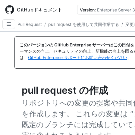
Skip
to
GitHubドキュメント
Version:
Enterprise Server 3
main
content
Pull Request
/
pull request を使用して共同作業する
/
変更
このバージョンの GitHub Enterprise サーバーはこの
ーマンスの向上、セキュリティの向上、新機能の向上を図る
は、
GitHub Enterprise サポートにお問い合わせください
。
pull request の作成
リポジトリへの変更の提案や共同作業を
を作成します。 これらの変更は
既定のブランチには完成していて