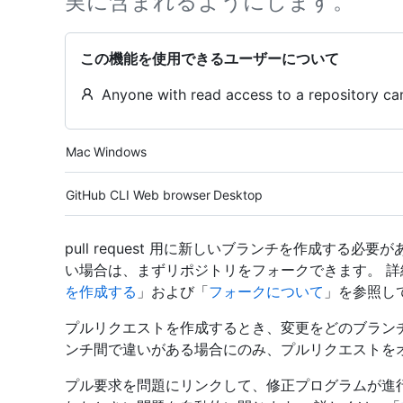
実に含まれるようにします。
この機能を使用できるユーザーについて
Anyone with read access to a repository can
Platform navigation
Mac
Windows
Tool navigation
GitHub CLI
Web browser
Desktop
pull request 用に新しいブランチを作成する
い場合は、まずリポジトリをフォークできます。 詳
を作成する
」および「
フォークについて
」を参照し
プルリクエストを作成するとき、変更をどのブランチ
ンチ間で違いがある場合にのみ、プルリクエストを
プル要求を問題にリンクして、修正プログラムが進行中であ