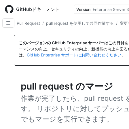
Skip
to
GitHubドキュメント
Version:
Enterprise Server 3
main
content
Pull Request
/
pull request を使用して共同作業する
/
変更
このバージョンの GitHub Enterprise サーバーはこの
ーマンスの向上、セキュリティの向上、新機能の向上を図る
は、
GitHub Enterprise サポートにお問い合わせください
。
pull request のマージ
作業が完了したら、pull reque
す。 リポジトリに対してプッシ
でもマージを実行できます。