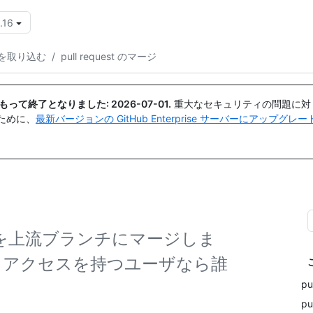
.16
{{icon}}
を取り込む
/
pull request のマージ
日付をもって終了となりました:
2026-07-01
.
重大なセキュリティの問題に対
ために、
最新バージョンの GitHub Enterprise サーバーにアップグ
st を上流ブランチにマージしま
ュアクセスを持つユーザなら誰
p
pu