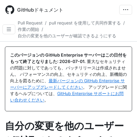
Skip
to
GitHubドキュメント
main
content
Pull Request
/
pull request を使用して共同作業する
/
作業の開始
/
自分の変更を他のユーザーが確認できるようにする
このバージョンの GitHub Enterprise サーバーはこの日付を
もって終了となりました:
2026-07-01
.
重大なセキュリティ
の問題に対してであっても、パッチリリースは作成されませ
ん。 パフォーマンスの向上、セキュリティの向上、新機能の
向上を図るために、
最新バージョンの GitHub Enterprise サ
ーバーにアップグレードしてください
。 アップグレードに関
するヘルプについては、
GitHub Enterprise サポートにお問
い合わせください
。
自分の変更を他のユーザー