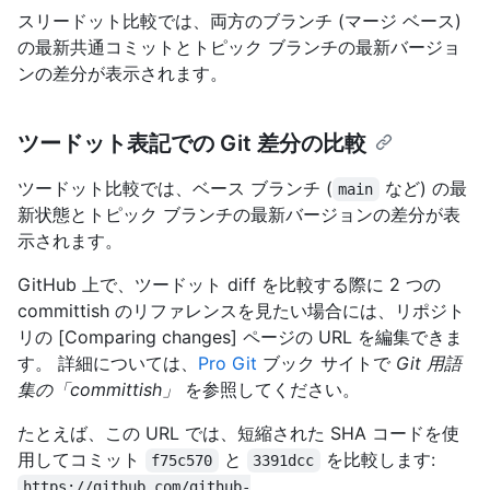
スリードット比較では、両方のブランチ (マージ ベース)
の最新共通コミットとトピック ブランチの最新バージョ
ンの差分が表示されます。
ツードット表記での Git 差分の比較
ツードット比較では、ベース ブランチ (
など) の最
main
新状態とトピック ブランチの最新バージョンの差分が表
示されます。
GitHub 上で、ツードット diff を比較する際に 2 つの
committish のリファレンスを見たい場合には、リポジト
リの [Comparing changes] ページの URL を編集できま
す。 詳細については、
Pro Git
ブック サイトで
Git 用語
集の「committish」
を参照してください。
たとえば、この URL では、短縮された SHA コードを使
用してコミット
と
を比較します:
f75c570
3391dcc
https://github.com/github-