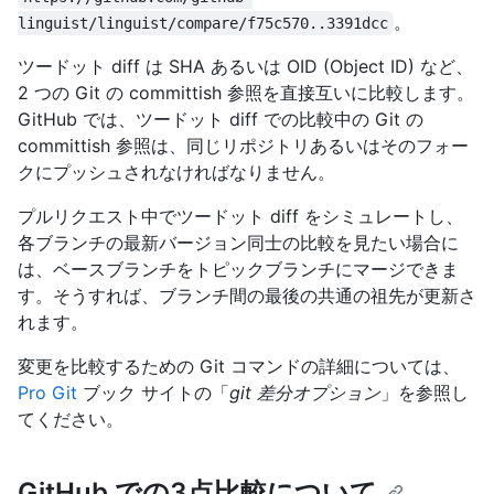
。
linguist/linguist/compare/f75c570..3391dcc
ツードット diff は SHA あるいは OID (Object ID) など、
2 つの Git の committish 参照を直接互いに比較します。
GitHub では、ツードット diff での比較中の Git の
committish 参照は、同じリポジトリあるいはそのフォー
クにプッシュされなければなりません。
プルリクエスト中でツードット diff をシミュレートし、
各ブランチの最新バージョン同士の比較を見たい場合に
は、ベースブランチをトピックブランチにマージできま
す。そうすれば、ブランチ間の最後の共通の祖先が更新さ
れます。
変更を比較するための Git コマンドの詳細については、
Pro Git
ブック サイトの「
git 差分オプション
」を参照し
てください。
GitHub での3点比較について