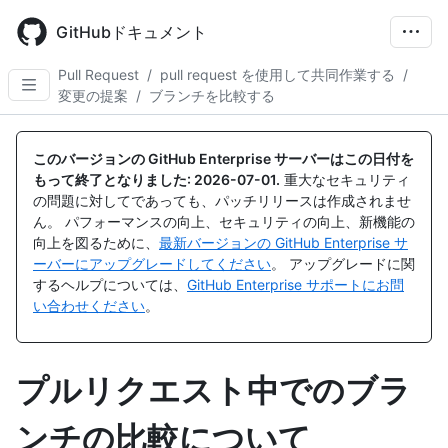
Skip
to
GitHubドキュメント
main
content
Pull Request
/
pull request を使用して共同作業する
/
変更の提案
/
ブランチを比較する
このバージョンの GitHub Enterprise サーバーはこの日付を
もって終了となりました:
2026-07-01
.
重大なセキュリティ
の問題に対してであっても、パッチリリースは作成されませ
ん。 パフォーマンスの向上、セキュリティの向上、新機能の
向上を図るために、
最新バージョンの GitHub Enterprise サ
ーバーにアップグレードしてください
。 アップグレードに関
するヘルプについては、
GitHub Enterprise サポートにお問
い合わせください
。
プルリクエスト中でのブラ
ンチの比較について