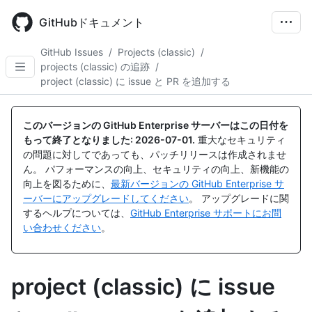
Skip
to
GitHubドキュメント
main
content
GitHub Issues
/
Projects (classic)
/
projects (classic) の追跡
/
project (classic) に issue と PR を追加する
このバージョンの GitHub Enterprise サーバーはこの日付を
もって終了となりました:
2026-07-01
.
重大なセキュリティ
の問題に対してであっても、パッチリリースは作成されませ
ん。 パフォーマンスの向上、セキュリティの向上、新機能の
向上を図るために、
最新バージョンの GitHub Enterprise サ
ーバーにアップグレードしてください
。 アップグレードに関
するヘルプについては、
GitHub Enterprise サポートにお問
い合わせください
。
project (classic) に issue