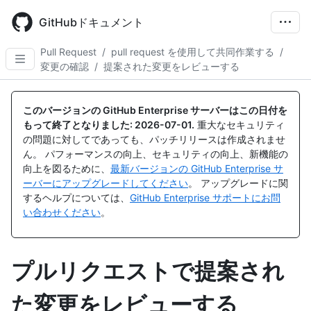
Skip
to
GitHubドキュメント
main
content
Pull Request
/
pull request を使用して共同作業する
/
変更の確認
/
提案された変更をレビューする
このバージョンの GitHub Enterprise サーバーはこの日付を
もって終了となりました:
2026-07-01
.
重大なセキュリティ
の問題に対してであっても、パッチリリースは作成されませ
ん。 パフォーマンスの向上、セキュリティの向上、新機能の
向上を図るために、
最新バージョンの GitHub Enterprise サ
ーバーにアップグレードしてください
。 アップグレードに関
するヘルプについては、
GitHub Enterprise サポートにお問
い合わせください
。
プルリクエストで提案され
た変更をレビューする