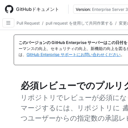
Skip
to
GitHubドキュメント
Version:
Enterprise Server 3
main
content
Pull Request
/
pull request を使用して共同作業する
/
変更
このバージョンの GitHub Enterprise サーバーはこの
ーマンスの向上、セキュリティの向上、新機能の向上を図る
は、
GitHub Enterprise サポートにお問い合わせください
。
必須レビューでのプルリ
リポジトリでレビューが必須になっている
マージするには、リポジトリに
つユーザーからの指定数の承認レ