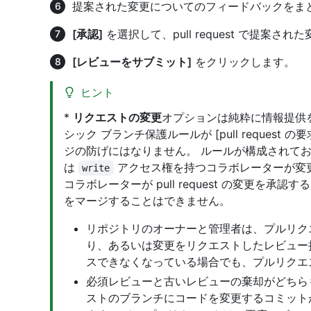
提案された変更についてのフィードバックをま
[承認]
を選択して、pull request で提案
[レビューをサブミット]
をクリックします。
ヒント
*
リクエストの変更
オプションは純粋に情報提供
シック ブランチ保護ルールが [pull reques
ジの防げにはなりません。 ルールが構成されて
は
アクセス権を持つコラボレーターが変
write
コラボレーターが pull request の変更を承認す
をマージすることはできません。
リポジトリのオーナーと管理者は、プルリク
り、あるいは変更をリクエストしたレビュー担当者
スできなくなっている場合でも、プルリクエ
必須レビューと古いレビューの棄却がどちら
ストのブランチにコードを変更するコミット