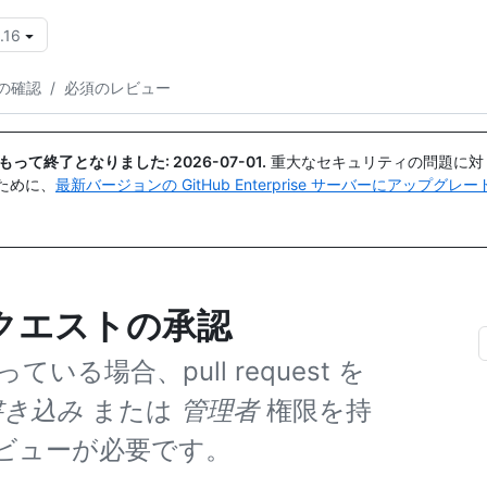
.16
{{icon}}
の確認
/
必須のレビュー
日付をもって終了となりました:
2026-07-01
.
重大なセキュリティの問題に対
ために、
最新バージョンの GitHub Enterprise サーバーにアップグ
クエストの承認
場合、pull request を
書き込み
または
管理者
権限を持
ビューが必要です。