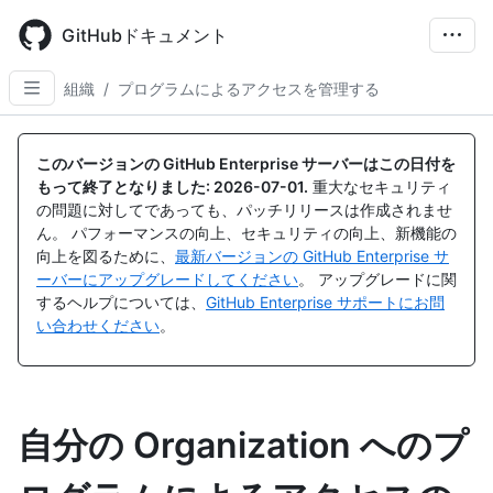
Skip
to
GitHubドキュメント
main
content
組織
/
プログラムによるアクセスを管理する
このバージョンの GitHub Enterprise サーバーはこの日付を
もって終了となりました:
2026-07-01
.
重大なセキュリティ
の問題に対してであっても、パッチリリースは作成されませ
ん。 パフォーマンスの向上、セキュリティの向上、新機能の
向上を図るために、
最新バージョンの GitHub Enterprise サ
ーバーにアップグレードしてください
。 アップグレードに関
するヘルプについては、
GitHub Enterprise サポートにお問
い合わせください
。
自分の Organization へのプ