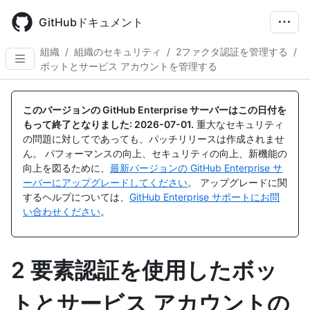
Skip
to
GitHubドキュメント
main
content
組織
/
組織のセキュリティ
/
2ファクタ認証を管理する
/
ボットとサービス アカウントを管理する
このバージョンの GitHub Enterprise サーバーはこの日付を
もって終了となりました:
2026-07-01
.
重大なセキュリティ
の問題に対してであっても、パッチリリースは作成されませ
ん。 パフォーマンスの向上、セキュリティの向上、新機能の
向上を図るために、
最新バージョンの GitHub Enterprise サ
ーバーにアップグレードしてください
。 アップグレードに関
するヘルプについては、
GitHub Enterprise サポートにお問
い合わせください
。
2 要素認証を使用したボッ
トとサービス アカウントの