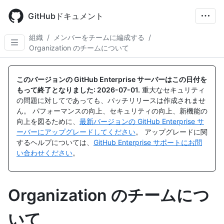
Skip
to
GitHubドキュメント
main
content
組織
/
メンバーをチームに編成する
/
Organization のチームについて
このバージョンの GitHub Enterprise サーバーはこの日付を
もって終了となりました:
2026-07-01
.
重大なセキュリティ
の問題に対してであっても、パッチリリースは作成されませ
ん。 パフォーマンスの向上、セキュリティの向上、新機能の
向上を図るために、
最新バージョンの GitHub Enterprise サ
ーバーにアップグレードしてください
。 アップグレードに関
するヘルプについては、
GitHub Enterprise サポートにお問
い合わせください
。
Organization のチームにつ
いて