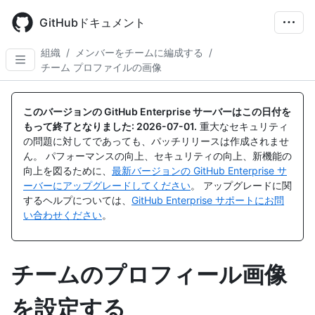
Skip
to
GitHubドキュメント
main
content
組織
/
メンバーをチームに編成する
/
チーム プロファイルの画像
このバージョンの GitHub Enterprise サーバーはこの日付を
もって終了となりました:
2026-07-01
.
重大なセキュリティ
の問題に対してであっても、パッチリリースは作成されませ
ん。 パフォーマンスの向上、セキュリティの向上、新機能の
向上を図るために、
最新バージョンの GitHub Enterprise サ
ーバーにアップグレードしてください
。 アップグレードに関
するヘルプについては、
GitHub Enterprise サポートにお問
い合わせください
。
チームのプロフィール画像
を設定する