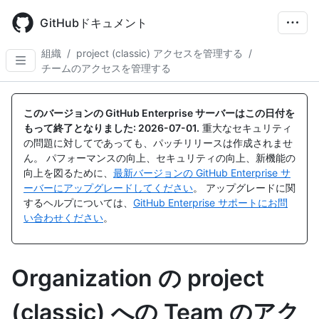
Skip
to
GitHubドキュメント
main
content
組織
/
project (classic) アクセスを管理する
/
チームのアクセスを管理する
このバージョンの GitHub Enterprise サーバーはこの日付を
もって終了となりました:
2026-07-01
.
重大なセキュリティ
の問題に対してであっても、パッチリリースは作成されませ
ん。 パフォーマンスの向上、セキュリティの向上、新機能の
向上を図るために、
最新バージョンの GitHub Enterprise サ
ーバーにアップグレードしてください
。 アップグレードに関
するヘルプについては、
GitHub Enterprise サポートにお問
い合わせください
。
Organization の project
(classic) への Team のアク