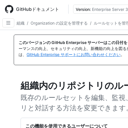
Skip
to
GitHubドキュメント
Version:
Enterprise Server 3
main
content
組織
/
Organization の設定を管理する
/
ルールセットを管
このバージョンの GitHub Enterprise サーバーはこの
ーマンスの向上、セキュリティの向上、新機能の向上を図る
は、
GitHub Enterprise サポートにお問い合わせください
。
組織内のリポジトリのル
既存のルールセットを編集、監視
リと対話する方法を変更できます
この機能を使用できるユーザーについて