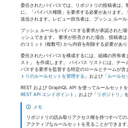
委任されたバイパスでは、リポジトリの投稿者は、
に、「バイパス権限」を要求する必要があります。
送信されます。レビュー担当者は、プッシュ ルー
プッシュ ルールをバイパスする要求が承認された
ッシュできます。 要求が拒否された場合、投稿者
のコミット (複数可) から内容を削除する必要があ
委任されたバイパスを構成するには、組織の所有者ま
スト」 を作成します。 バイパス リストには、チ
パスする要求を監督する特定のロールとチームが含
トリのルールセットを管理する
」および「
ルールセ
REST および GraphQL API を使ってルール
REST API エンドポイント
」および「
リポジトリ
」
メモ
リポジトリの読み取りアクセス権を持つすべての
アクティブなルールセットを見ることができます