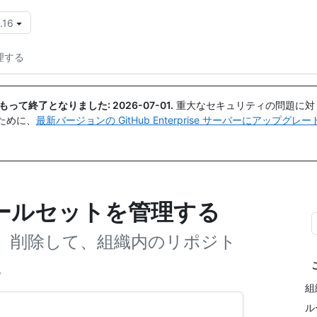
.16
{{icon}}
理する
日付をもって終了となりました:
2026-07-01
.
重大なセキュリティの問題に対
ために、
最新バージョンの GitHub Enterprise サーバーにアップグ
ールセットを管理する
、削除して、組織内のリポジト
。
組
ル