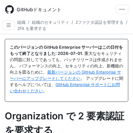
Skip
to
GitHubドキュメント
main
content
組織
/
組織のセキュリティ
/
2ファクタ認証を管理する
/
2FA を要求する
このバージョンの GitHub Enterprise サーバーはこの日付を
もって終了となりました:
2026-07-01
.
重大なセキュリティ
の問題に対してであっても、パッチリリースは作成されませ
ん。 パフォーマンスの向上、セキュリティの向上、新機能の
向上を図るために、
最新バージョンの GitHub Enterprise サ
ーバーにアップグレードしてください
。 アップグレードに関
するヘルプについては、
GitHub Enterprise サポートにお問
い合わせください
。
Organization で 2 要素認証
を要求する