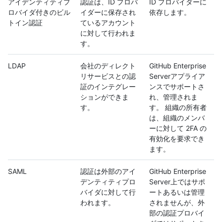
アイデンティティプ
認証は、ID プロバ
ID プロバイダーに
ロバイダ付きのビル
イダーに保存され
依存します。
トイン認証
ているアカウント
に対して行われま
す。
LDAP
会社のディレクト
GitHub Enterprise
リサービスとの認
Serverアプライア
証のインテグレー
ンスでサポートさ
ションができま
れ、管理されま
す。
す。 組織の所有者
は、組織のメンバ
ーに対して 2FA の
有効化を要求でき
ます。
SAML
認証は外部のアイ
GitHub Enterprise
デンティティプロ
Server上ではサポ
バイダに対して行
ートあるいは管理
われます。
されませんが、外
部の認証プロバイ