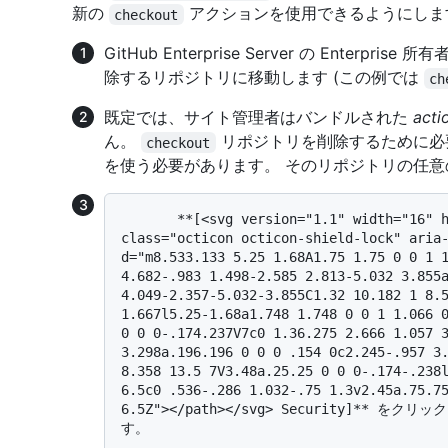
新の
アクションを使用できるようにしま
checkout
GitHub Enterprise Server の Enterpri
除するリポジトリに移動します (この例では
ch
既定では、サイト管理者はバンドルされた
acti
ん。
リポジトリを削除するために必
checkout
を使う必要があります。 そのリポジトリの任
       **[<svg version="1.1" width="16" height="16" viewBox="0 0 16 16" 
class="octicon octicon-shield-lock" aria-
d="m8.533.133 5.25 1.68A1.75 1.75 0 0 1 1
4.682-.983 1.498-2.585 2.813-5.032 3.855
4.049-2.357-5.032-3.855C1.32 10.182 1 8.
1.667l5.25-1.68a1.748 1.748 0 0 1 1.066 0
0 0 0-.174.237V7c0 1.36.275 2.666 1.057 3
3.298a.196.196 0 0 0 .154 0c2.245-.957 3.
8.358 13.5 7V3.48a.25.25 0 0 0-.174-.238l
6.5c0 .536-.286 1.032-.75 1.3v2.45a.75.75
6.5Z"></path></svg> Security]*