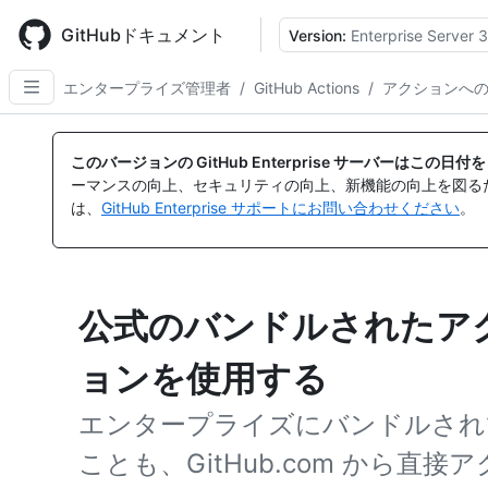
Skip
to
GitHubドキュメント
Version:
Enterprise Server 3
main
content
エンタープライズ管理者
/
GitHub Actions
/
アクションへ
このバージョンの GitHub Enterprise サーバーはこの
ーマンスの向上、セキュリティの向上、新機能の向上を図る
は、
GitHub Enterprise サポートにお問い合わせください
。
公式のバンドルされたア
ョンを使用する
エンタープライズにバンドルされ
ことも、GitHub.com から