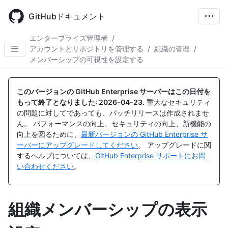
Skip
to
GitHubドキュメント
main
content
エンタープライズ管理者
/
アカウントとリポジトリを管理する
/
組織の管理
/
メンバーシップの可視性を設定する
このバージョンの GitHub Enterprise サーバーはこの日付を
もって終了となりました:
2026-04-23
.
重大なセキュリティ
の問題に対してであっても、パッチリリースは作成されませ
ん。 パフォーマンスの向上、セキュリティの向上、新機能の
向上を図るために、
最新バージョンの GitHub Enterprise サ
ーバーにアップグレードしてください
。 アップグレードに関
するヘルプについては、
GitHub Enterprise サポートにお問
い合わせください
。
組織メンバーシップの表示