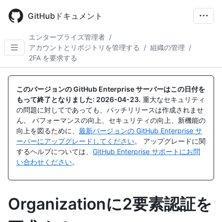
Skip
to
GitHubドキュメント
main
content
エンタープライズ管理者
/
アカウントとリポジトリを管理する
/
組織の管理
/
2FA を要求する
このバージョンの GitHub Enterprise サーバーはこの日付を
もって終了となりました:
2026-04-23
.
重大なセキュリティ
の問題に対してであっても、パッチリリースは作成されませ
ん。 パフォーマンスの向上、セキュリティの向上、新機能の
向上を図るために、
最新バージョンの GitHub Enterprise サ
ーバーにアップグレードしてください
。 アップグレードに関
するヘルプについては、
GitHub Enterprise サポートにお問
い合わせください
。
Organizationに2要素認証を