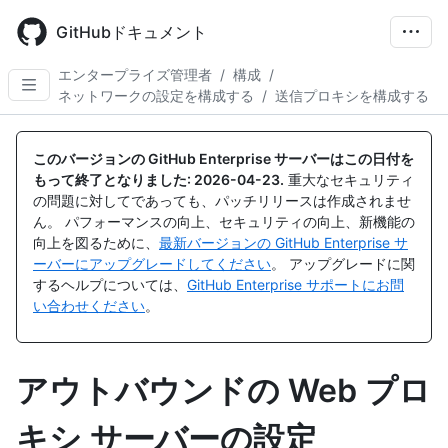
Skip
to
GitHubドキュメント
main
content
エンタープライズ管理者
/
構成
/
ネットワークの設定を構成する
/
送信プロキシを構成する
このバージョンの GitHub Enterprise サーバーはこの日付を
もって終了となりました:
2026-04-23
.
重大なセキュリティ
の問題に対してであっても、パッチリリースは作成されませ
ん。 パフォーマンスの向上、セキュリティの向上、新機能の
向上を図るために、
最新バージョンの GitHub Enterprise サ
ーバーにアップグレードしてください
。 アップグレードに関
するヘルプについては、
GitHub Enterprise サポートにお問
い合わせください
。
アウトバウンドの Web プロ
キシ サーバーの設定