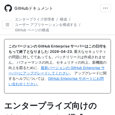
Skip
to
GitHubドキュメント
main
content
エンタープライズ管理者
/
構成
/
ユーザー アプリケーションを構成する
/
GitHub ページの構成
このバージョンの GitHub Enterprise サーバーはこの日付を
もって終了となりました:
2026-04-23
.
重大なセキュリティ
の問題に対してであっても、パッチリリースは作成されませ
ん。 パフォーマンスの向上、セキュリティの向上、新機能の
向上を図るために、
最新バージョンの GitHub Enterprise サ
ーバーにアップグレードしてください
。 アップグレードに関
するヘルプについては、
GitHub Enterprise サポートにお問
い合わせください
。
エンタープライズ向けの