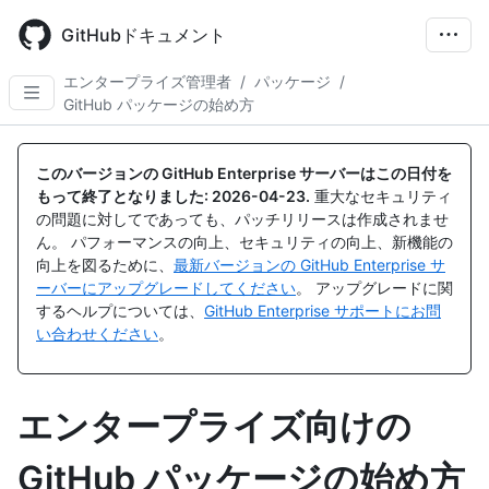
Skip
to
GitHubドキュメント
main
content
エンタープライズ管理者
/
パッケージ
/
GitHub パッケージの始め方
このバージョンの GitHub Enterprise サーバーはこの日付を
もって終了となりました:
2026-04-23
.
重大なセキュリティ
の問題に対してであっても、パッチリリースは作成されませ
ん。 パフォーマンスの向上、セキュリティの向上、新機能の
向上を図るために、
最新バージョンの GitHub Enterprise サ
ーバーにアップグレードしてください
。 アップグレードに関
するヘルプについては、
GitHub Enterprise サポートにお問
い合わせください
。
エンタープライズ向けの
GitHub パッケージの始め方