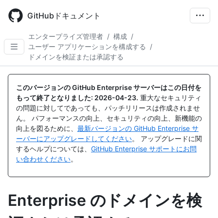
Skip
to
GitHubドキュメント
main
content
エンタープライズ管理者
/
構成
/
ユーザー アプリケーションを構成する
/
ドメインを検証または承認する
このバージョンの GitHub Enterprise サーバーはこの日付を
もって終了となりました:
2026-04-23
.
重大なセキュリティ
の問題に対してであっても、パッチリリースは作成されませ
ん。 パフォーマンスの向上、セキュリティの向上、新機能の
向上を図るために、
最新バージョンの GitHub Enterprise サ
ーバーにアップグレードしてください
。 アップグレードに関
するヘルプについては、
GitHub Enterprise サポートにお問
い合わせください
。
Enterprise のドメインを検