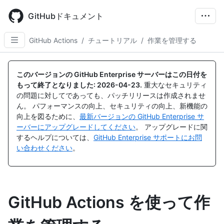
Skip
to
GitHubドキュメント
main
content
GitHub Actions
/
チュートリアル
/
作業を管理する
このバージョンの GitHub Enterprise サーバーはこの日付を
もって終了となりました:
2026-04-23
.
重大なセキュリティ
の問題に対してであっても、パッチリリースは作成されませ
ん。 パフォーマンスの向上、セキュリティの向上、新機能の
向上を図るために、
最新バージョンの GitHub Enterprise サ
ーバーにアップグレードしてください
。 アップグレードに関
するヘルプについては、
GitHub Enterprise サポートにお問
い合わせください
。
GitHub Actions を使って作