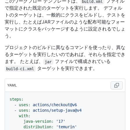
このワークフロー テンプレートは、
ファイル
build.xml
で指定された既定のターゲットを実行します。 デフォル
トのターゲットは、一般的にクラスをビルドし、テストを
実行し、たとえばJARファイルのような配布可能なフォー
マットにクラスをパッケージするように設定されるでしょ
う。
プロジェクトのビルドに異なるコマンドを使ったり、異な
るターゲットを実行したいのであれば、それらを指定でき
ます。 たとえば、
ファイルで構成されている
jar
ターゲットを実行できます。
build-ci.xml
YAML
steps:
-
uses:
actions/checkout@v6
-
uses:
actions/setup-java@v4
with:
java-version:
'17'
distribution:
'temurin'