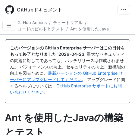
Skip
to
GitHubドキュメント
main
content
GitHub Actions
/
チュートリアル
/
コードのビルドとテスト
/
Ant を使用したJava
このバージョンの GitHub Enterprise サーバーはこの日付を
もって終了となりました:
2026-04-23
.
重大なセキュリティ
の問題に対してであっても、パッチリリースは作成されませ
ん。 パフォーマンスの向上、セキュリティの向上、新機能の
向上を図るために、
最新バージョンの GitHub Enterprise サ
ーバーにアップグレードしてください
。 アップグレードに関
するヘルプについては、
GitHub Enterprise サポートにお問
い合わせください
。
Ant を使用したJavaの構築
とテスト