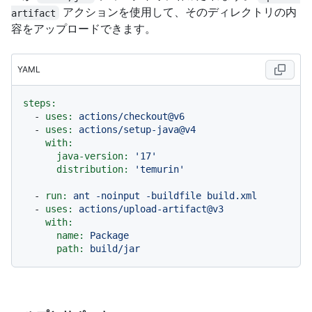
アクションを使用して、そのディレクトリの内
artifact
容をアップロードできます。
YAML
steps:
-
uses:
actions/checkout@v6
-
uses:
actions/setup-java@v4
with:
java-version:
'17'
distribution:
'temurin'
-
run:
ant
-noinput
-buildfile
build.xml
-
uses:
actions/upload-artifact@v3
with:
name:
Package
path:
build/jar