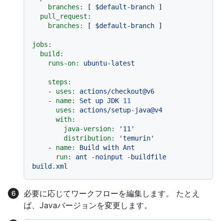
branches:
 [ 
$default-branch
 ]

pull_request:
branches:
 [ 
$default-branch
 ]

jobs:
build:
runs-on:
ubuntu-latest
steps:
-
uses:
actions/checkout@v6
-
name:
Set
up
JDK
11
uses:
actions/setup-java@v4
with:
java-version:
'11'
distribution:
'temurin'
-
name:
Build
with
Ant
run:
ant
-noinput
-buildfile
build.xml
必要に応じてワークフローを編集します。 たとえ
ば、Javaバージョンを変更します。