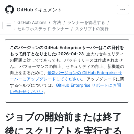
Skip
to
GitHubドキュメント
main
content
GitHub Actions
/
方法
/
ランナーを管理する
/
セルフホステッド ランナー
/
スクリプトの実行
このバージョンの GitHub Enterprise サーバーはこの日付を
もって終了となりました:
2026-04-23
.
重大なセキュリティ
の問題に対してであっても、パッチリリースは作成されませ
ん。 パフォーマンスの向上、セキュリティの向上、新機能の
向上を図るために、
最新バージョンの GitHub Enterprise サ
ーバーにアップグレードしてください
。 アップグレードに関
するヘルプについては、
GitHub Enterprise サポートにお問
い合わせください
。
ジョブの開始前または終了
後にスクリプトを実行する