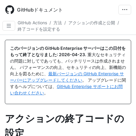
Skip
to
GitHubドキュメント
main
content
GitHub Actions
/
方法
/
アクションの作成と公開
/
終了コードを設定する
このバージョンの GitHub Enterprise サーバーはこの日付を
もって終了となりました:
2026-04-23
.
重大なセキュリティ
の問題に対してであっても、パッチリリースは作成されませ
ん。 パフォーマンスの向上、セキュリティの向上、新機能の
向上を図るために、
最新バージョンの GitHub Enterprise サ
ーバーにアップグレードしてください
。 アップグレードに関
するヘルプについては、
GitHub Enterprise サポートにお問
い合わせください
。
アクションの終了コードの
設定