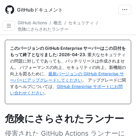
Skip
to
GitHubドキュメント
main
content
GitHub Actions
/
概念
/
セキュリティ
/
危険にさらされたランナー
このバージョンの GitHub Enterprise サーバーはこの日付を
もって終了となりました:
2026-04-23
.
重大なセキュリティ
の問題に対してであっても、パッチリリースは作成されませ
ん。 パフォーマンスの向上、セキュリティの向上、新機能の
向上を図るために、
最新バージョンの GitHub Enterprise サ
ーバーにアップグレードしてください
。 アップグレードに関
するヘルプについては、
GitHub Enterprise サポートにお問
い合わせください
。
危険にさらされたランナー
侵害された GitHub Actions ランナーに