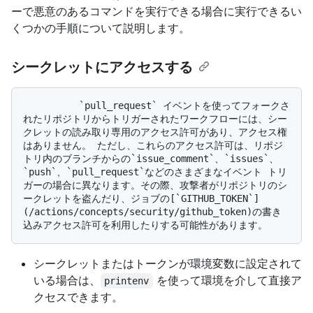
ーで悪意のあるコマンドを実行できる場合に実行できるい
くつかの手順について説明します。
シークレットにアクセスする
          `pull_request` イベントを使ってフォークさ
れたリポジトリからトリガーされたワークフローには、シー
クレットの読み取り専用のアクセス許可があり、アクセス権
はありません。 ただし、これらのアクセス許可は、リポジ
トリ内のブランチからの`issue_comment`、`issues`、
`push`、`pull_request`などのさまざまなイベント トリ
ガーの場合に異なります。その際、攻撃者がリポジトリのシ
ークレットを盗んだり、ジョブの[`GITHUB_TOKEN`]
(/actions/concepts/security/github_token)の書き
シークレットまたはトークンが環境変数に設定されて
いる場合は、
を使って環境を介して直接ア
printenv
クセスできます。