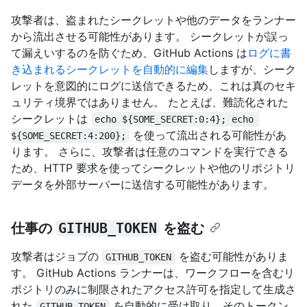
攻撃者は、盗まれたシークレットや他のデータをランナー
から流出させる可能性があります。 シークレットが誤っ
て漏えいするのを防ぐため、GitHub Actions は
ログに書
き込まれるシークレットを自動的に編集
しますが、シーク
レットを意図的にログに送信できるため、これは真のセキ
ュリティ境界ではありません。 たとえば、難読化された
シークレットは
echo ${SOME_SECRET:0:4}; echo 
を使って流出される可能性があ
${SOME_SECRET:4:200};
ります。 さらに、攻撃者は任意のコマンドを実行できる
ため、HTTP 要求を使ってシークレットや他のリポジトリ
データを外部サーバーに送信する可能性があります。
仕事の
GITHUB_TOKEN
を盗む
攻撃者はジョブの
を盗む可能性がありま
GITHUB_TOKEN
す。 GitHub Actions ランナーは、ワークフローを含むリ
ポジトリのみに制限されたアクセス許可を指定して生成さ
れた
を自動的に受け取り、そのトークン
GITHUB_TOKEN