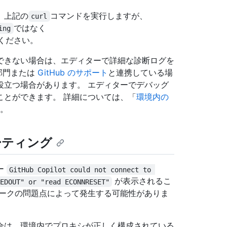
、上記の
コマンドを実行しますが、
curl
ではなく
ing
ください。
できない場合は、エディターで詳細な診断ログを
 部門または
GitHub のサポート
と連携している場
役立つ場合があります。 エディターでデバッグ
ことができます。 詳細については、「
環境内の
。
ーティング
ー
GitHub Copilot could not connect to 
が表示されるこ
EDOUT" or "read ECONNRESET"
ワークの問題点によって発生する可能性がありま
合は、環境内でプロキシが正しく構成されている