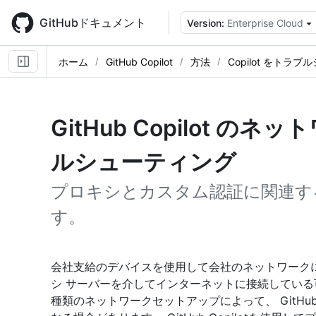
Skip
to
GitHubドキュメント
Version:
Enterprise Cloud
main
content
ホーム
GitHub Copilot
方法
Copilot をトラ
GitHub Copilot の
ルシューティング
プロキシとカスタム認証に関連す
す。
会社支給のデバイスを使用して会社のネットワークに接
シ サーバーを介してインターネットに接続している
種類のネットワークセットアップによって、 GitHub C