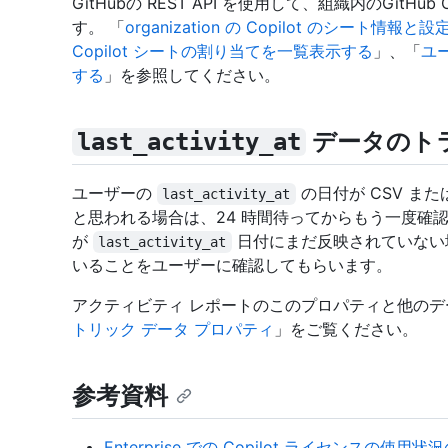
GitHubの REST API を使用して、組織内のGitH
す。 「
organization の Copilot のシート情報
Copilot シートの割り当てを一覧表示する
」、「
ユー
する
」を参照してください。
データのト
last_activity_at
ユーザーの
の日付が CSV また
last_activity_at
と思われる場合は、24 時間待ってからもう一度確認して
が
日付にまだ反映されていない場
last_activity_at
いることをユーザーに確認してもらいます。
アクティビティ レポートのこのプロパティと他の
トリック データ プロパティ
」をご覧ください。
参考資料
Enterprise での Copilot ライセンスの使用状