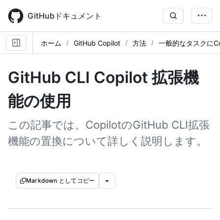
Skip
to
GitHubドキュメント
main
content
ホーム
GitHub Copilot
方法
一般的なタスクにCo
GitHub CLI Copilot 拡張機
能の使用
この記事では、CopilotのGitHub CLI拡張
機能の置換について詳しく説明します。
Markdown としてコピー