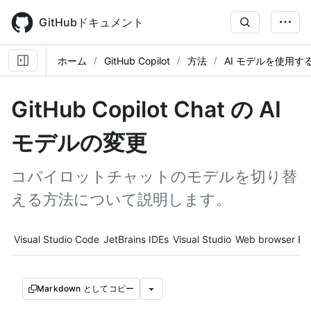
Skip
to
GitHubドキュメント
main
content
ホーム
GitHub Copilot
方法
AI モデルを使用す
GitHub Copilot Chat の AI
モデルの変更
コパイロットチャットのモデルを切り替
える方法について説明します。
Tool navigation
Visual Studio Code
JetBrains IDEs
Visual Studio
Web browser
Ec
Markdown としてコピー