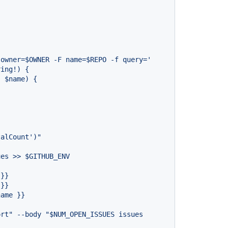
ues
>>
$GITHUB_ENV
}}
}}
name
}}