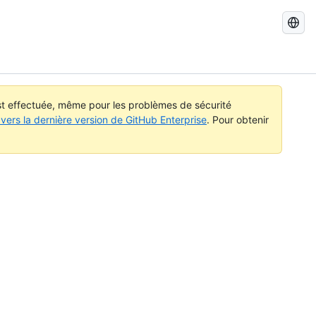
Recherch
dans
GitHub
Docs
est effectuée, même pour les problèmes de sécurité
vers la dernière version de GitHub Enterprise
. Pour obtenir