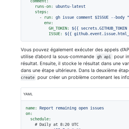
comment:
runs-on:
ubuntu-latest
steps:
-
run:
gh
issue
comment
$ISSUE
--body
env:
GH_TOKEN:
${{
secrets.GITHUB_TOKEN
ISSUE:
${{
github.event.issue.html
Vous pouvez également exécuter des appels d’API
utilise d’abord la sous-commande
pour in
gh api
résultat. Ensuite, il stocke le résultat dans une v
dans une étape ultérieure. Dans la deuxième étap
pour créer un problème contenant les info
create
YAML
name:
Report
remaining
open
issues
on:
schedule:
# Daily at 8:20 UTC