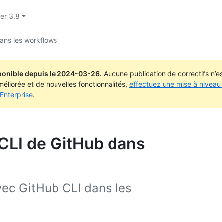
ver 3.8
ans les workflows
ponible depuis le
2024-03-26
.
Aucune publication de correctifs n’
méliorée et de nouvelles fonctionnalités,
effectuez une mise à niveau 
Enterprise
.
e CLI de GitHub dans
vec GitHub CLI dans les