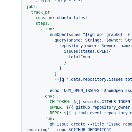
-
cron:
'20 8 * * *'
jobs:
track_pr:
runs-on:
ubuntu-latest
steps:
-
run:
|

          numOpenIssues="$(gh api graphql -F owner=$OWNER -F name=$REPO -f query='

            query($name: String!, $owner: String!) {

              repository(owner: $owner, name: $name) {

                issues(states:OPEN){

                  totalCount

                }

              }

            }

echo
'NUM_OPEN_ISSUES='
$numOpenIss
env:
GH_TOKEN:
${{
secrets.GITHUB_TOKEN
OWNER:
${{
github.repository_owner
REPO:
${{
github.event.repository.
-
run:
|

          gh issue create --title "Issue report" --body "$NUM_OPEN_ISSUES issues 