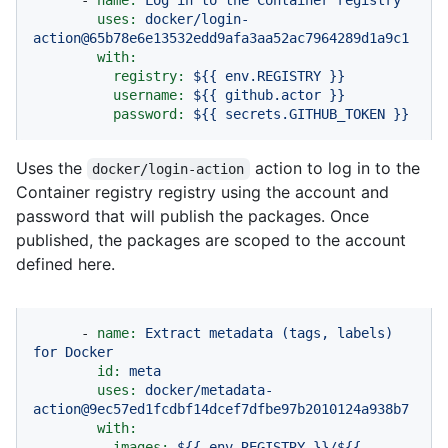
uses:
docker/login-
action@65b78e6e13532edd9afa3aa52ac7964289d1a9c1
with:
registry:
${{
env.REGISTRY
}}
username:
${{
github.actor
}}
password:
${{
secrets.GITHUB_TOKEN
}}
Uses the
action to log in to the
docker/login-action
Container registry registry using the account and
password that will publish the packages. Once
published, the packages are scoped to the account
defined here.
-
name:
Extract
metadata
(tags,
labels)
for
Docker
id:
meta
uses:
docker/metadata-
action@9ec57ed1fcdbf14dcef7dfbe97b2010124a938b7
with:
images:
${{
env.REGISTRY
}}/${{