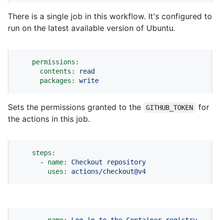
There is a single job in this workflow. It's configured to
run on the latest available version of Ubuntu.
permissions:
contents:
read
packages:
write
Sets the permissions granted to the
for
GITHUB_TOKEN
the actions in this job.
steps:
-
name:
Checkout
repository
uses:
actions/checkout@v4
-
name:
Log
in
to
the
Container
registry