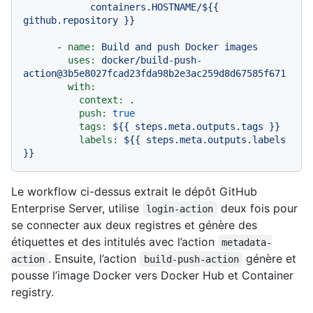
            containers.HOSTNAME/${{ 
-
name:
Build
and
push
Docker
images
uses:
docker/build-push-
action@3b5e8027fcad23fda98b2e3ac259d8d67585f671
with:
context:
.
push:
true
tags:
${{
steps.meta.outputs.tags
}}
labels:
${{
steps.meta.outputs.labels
}}
Le workflow ci-dessus extrait le dépôt GitHub
Enterprise Server, utilise
deux fois pour
login-action
se connecter aux deux registres et génère des
étiquettes et des intitulés avec l’action
metadata-
. Ensuite, l’action
génère et
action
build-push-action
pousse l’image Docker vers Docker Hub et Container
registry.