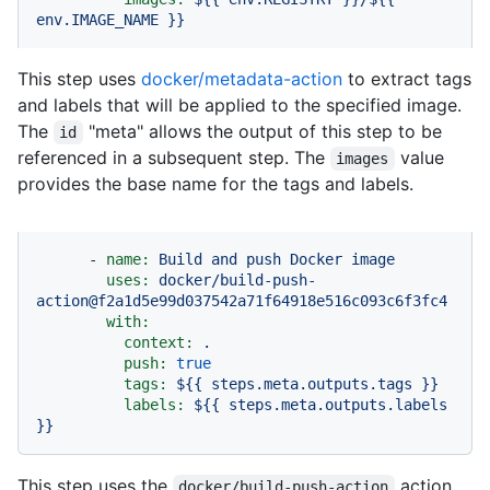
env.IMAGE_NAME
}}
This step uses
docker/metadata-action
to extract tags
and labels that will be applied to the specified image.
The
"meta" allows the output of this step to be
id
referenced in a subsequent step. The
value
images
provides the base name for the tags and labels.
-
name:
Build
and
push
Docker
image
uses:
docker/build-push-
action@f2a1d5e99d037542a71f64918e516c093c6f3fc4
with:
context:
.
push:
true
tags:
${{
steps.meta.outputs.tags
}}
labels:
${{
steps.meta.outputs.labels
}}
This step uses the
action
docker/build-push-action