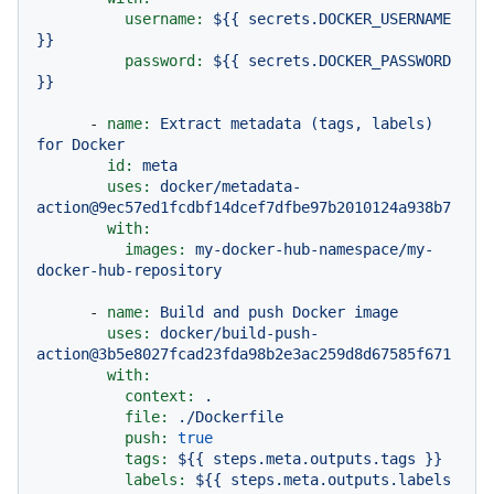
username:
${{
secrets.DOCKER_USERNAME
}}
password:
${{
secrets.DOCKER_PASSWORD
}}
-
name:
Extract
metadata
(tags,
labels)
for
Docker
id:
meta
uses:
docker/metadata-
action@9ec57ed1fcdbf14dcef7dfbe97b2010124a938b7
with:
images:
my-docker-hub-namespace/my-
docker-hub-repository
-
name:
Build
and
push
Docker
image
uses:
docker/build-push-
action@3b5e8027fcad23fda98b2e3ac259d8d67585f671
with:
context:
.
file:
./Dockerfile
push:
true
tags:
${{
steps.meta.outputs.tags
}}
labels:
${{
steps.meta.outputs.labels