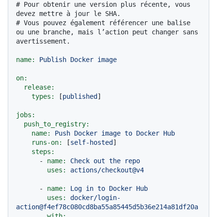
# Pour obtenir une version plus récente, vous 
devez mettre à jour le SHA.
# Vous pouvez également référencer une balise 
ou une branche, mais l’action peut changer sans 
avertissement.
name:
Publish
Docker
image
on:
release:
types:
 [
published
]

jobs:
push_to_registry:
name:
Push
Docker
image
to
Docker
Hub
runs-on:
 [
self-hosted
]

steps:
-
name:
Check
out
the
repo
uses:
actions/checkout@v4
-
name:
Log
in
to
Docker
Hub
uses:
docker/login-
action@f4ef78c080cd8ba55a85445d5b36e214a81df20a
with: