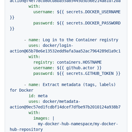
action@f4ef78c080cd8ba55a85445d5b36e214a81df20a
with:
username:
${{
secrets.DOCKER_USERNAME
}}
password:
${{
secrets.DOCKER_PASSWORD
}}
-
name:
Log
in
to
the
Container
registry
uses:
docker/login-
action@65b78e6e13532edd9afa3aa52ac7964289d1a9c1
with:
registry:
containers.HOSTNAME
username:
${{
github.actor
}}
password:
${{
secrets.GITHUB_TOKEN
}}
-
name:
Extract
metadata
(tags,
labels)
for
Docker
id:
meta
uses:
docker/metadata-
action@9ec57ed1fcdbf14dcef7dfbe97b2010124a938b7
with:
images:
|

            my-docker-hub-namespace/my-docker-
hub-repository
