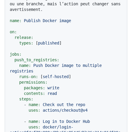
ou une branche, mais l’action peut changer sans 
avertissement.
name:
Publish
Docker
image
on:
release:
types:
 [
published
]

jobs:
push_to_registries:
name:
Push
Docker
image
to
multiple
registries
runs-on:
 [
self-hosted
]

permissions:
packages:
write
contents:
read
steps:
-
name:
Check
out
the
repo
uses:
actions/checkout@v4
-
name:
Log
in
to
Docker
Hub
uses:
docker/login-