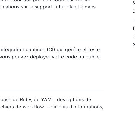
S
rmations sur le support futur planifié dans
E
I
T
L
P
tégration continue (CI) qui génère et teste
, vous pouvez déployer votre code ou publier
 base de Ruby, du YAML, des options de
ichiers de workflow. Pour plus d'informations,