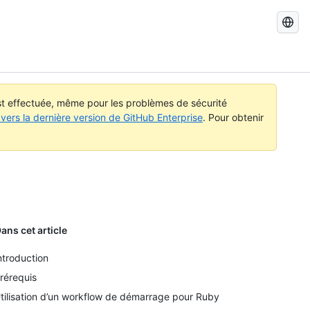
Recherch
dans
GitHub
Docs
est effectuée, même pour les problèmes de sécurité
vers la dernière version de GitHub Enterprise
. Pour obtenir
ans cet article
ntroduction
rérequis
tilisation d’un workflow de démarrage pour Ruby