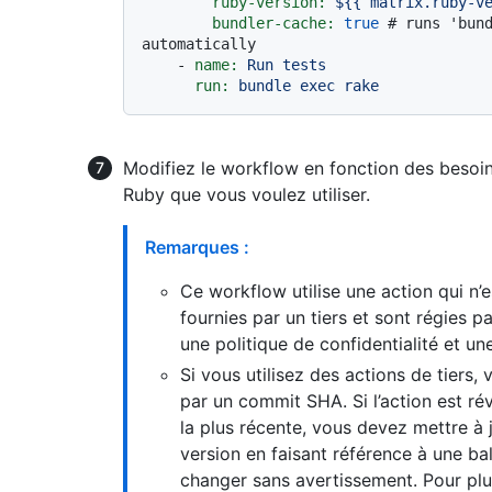
ruby-version:
${{
matrix.ruby-v
bundler-cache:
true
# runs 'bund
automatically
-
name:
Run
tests
run:
bundle
exec
rake
Modifiez le workflow en fonction des besoin
Ruby que vous voulez utiliser.
Remarques :
Ce workflow utilise une action qui n’e
fournies par un tiers et sont régies pa
une politique de confidentialité et u
Si vous utilisez des actions de tiers,
par un commit SHA. Si l’action est rév
la plus récente, vous devez mettre à 
version en faisant référence à une ba
changer sans avertissement. Pour plu