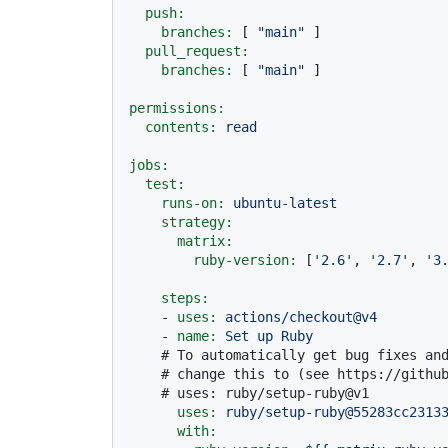
push:
branches:
 [ 
"main"
 ]

pull_request:
branches:
 [ 
"main"
 ]

permissions:
contents:
read
jobs:
test:
runs-on:
ubuntu-latest
strategy:
matrix:
ruby-version:
 [
'2.6'
, 
'2.7'
, 
'3
steps:
-
uses:
actions/checkout@v4
-
name:
Set
up
Ruby
# To automatically get bug fixes an
# change this to (see https://githu
# uses: ruby/setup-ruby@v1
uses:
ruby/setup-ruby@55283cc2313
with: