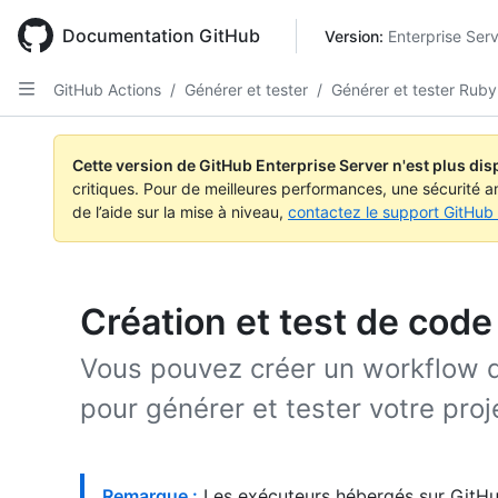
Skip
to
Documentation GitHub
Version: 
Enterprise Ser
main
content
GitHub Actions
/
Générer et tester
/
Générer et tester Ruby
Cette version de GitHub Enterprise Server n'est plus dis
critiques. Pour de meilleures performances, une sécurité a
de l’aide sur la mise à niveau,
contactez le support GitHub 
Création et test de cod
Vous pouvez créer un workflow d’
pour générer et tester votre proj
Remarque :
Les exécuteurs hébergés sur GitHu