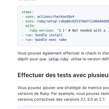
steps:
-
uses:
actions/checkout@v4
-
uses:
ruby/setup-ruby@ec02537da5712d66d4d5
with:
ruby-version:
'3.1'
# Not needed with a 
-
run:
bundle
install
-
run:
bundle
exec
rake
Vous pouvez également effectuer le check-in d’un
dépôt pour que
utilise la version défi
setup-ruby
Effectuer des tests avec plusie
Vous pouvez ajouter une stratégie de matrice po
versions de Ruby. Par exemple, vous pouvez test
versions correctives des versions 3.1, 3.0 et 2.7.