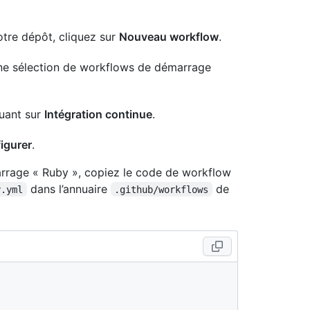
otre dépôt, cliquez sur
Nouveau workflow
.
une sélection de workflows de démarrage
quant sur
Intégration continue
.
igurer
.
rrage « Ruby », copiez le code de workflow
dans l’annuaire
de
y.yml
.github/workflows