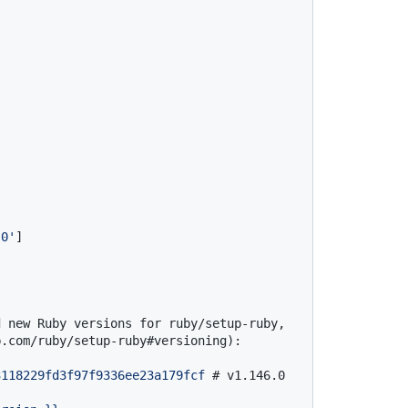
.0'
]

d new Ruby versions for ruby/setup-ruby,
b.com/ruby/setup-ruby#versioning):
3118229fd3f97f9336ee23a179fcf
# v1.146.0