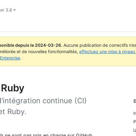
ver 3.8
ponible depuis le
2024-03-26
.
Aucune publication de correctifs n’
méliorée et de nouvelles fonctionnalités,
effectuez une mise à niveau 
Enterprise
.
e Ruby
intégration continue (CI)
D
et Ruby.
I
P
U
b ne sont pas pris en charge sur GitHub