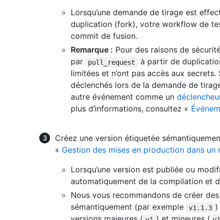
Lorsqu’une demande de tirage est effect
duplication (fork), votre workflow de tes
commit de fusion.
Remarque :
Pour des raisons de sécurit
par
à partir de duplicati
pull_request
limitées et n’ont pas accès aux secrets.
déclenchés lors de la demande de tirage
autre événement comme un
déclencheu
plus d’informations, consultez «
Événeme
Créez une version étiquetée sémantiquement
«
Gestion des mises en production dans un r
Lorsqu’une version est publiée ou modif
automatiquement de la compilation et de
Nous vous recommandons de créer des ve
sémantiquement (par exemple
)
v1.1.3
versions majeures (
) et mineures (
v1
v