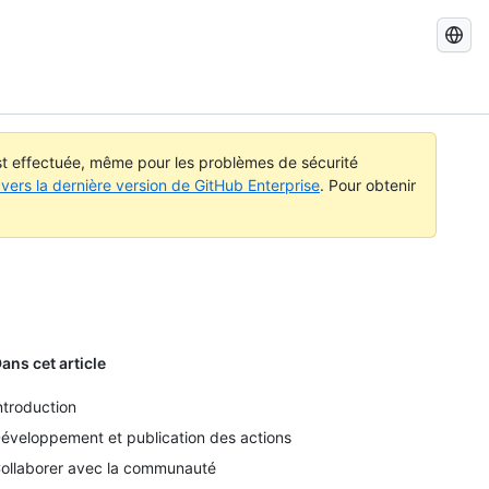
Recherch
dans
GitHub
Docs
est effectuée, même pour les problèmes de sécurité
vers la dernière version de GitHub Enterprise
. Pour obtenir
ans cet article
ntroduction
éveloppement et publication des actions
ollaborer avec la communauté