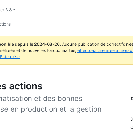
ver 3.8
ctions
ponible depuis le
2024-03-26
.
Aucune publication de correctifs n’
méliorée et de nouvelles fonctionnalités,
effectuez une mise à niveau 
Enterprise
.
es actions
omatisation et des bonnes
D
se en production et la gestion
I
D
C