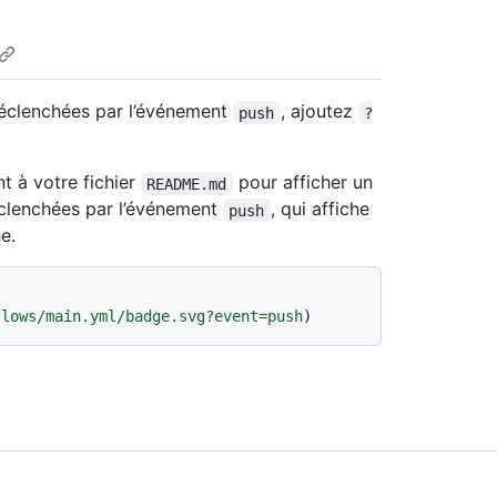
déclenchées par l’événement
, ajoutez
push
?
t à votre fichier
pour afficher un
README.md
éclenchées par l’événement
, qui affiche
push
e.
flows/main.yml/badge.svg?event=push