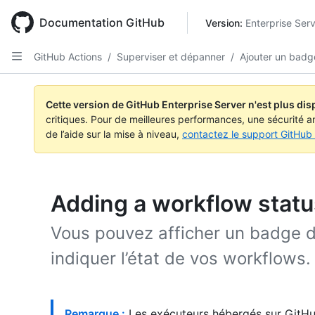
Skip
to
Documentation GitHub
Version: 
Enterprise Ser
main
content
GitHub Actions
/
Superviser et dépanner
/
Ajouter un badg
Cette version de GitHub Enterprise Server n'est plus dis
critiques. Pour de meilleures performances, une sécurité a
de l’aide sur la mise à niveau,
contactez le support GitHub 
Adding a workflow stat
Vous pouvez afficher un badge d
indiquer l’état de vos workflows.
Remarque :
Les exécuteurs hébergés sur GitHu