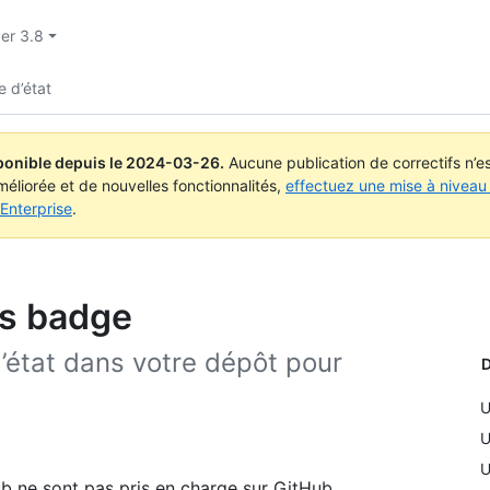
ver 3.8
e d’état
ponible depuis le
2024-03-26
.
Aucune publication de correctifs n’
méliorée et de nouvelles fonctionnalités,
effectuez une mise à niveau 
Enterprise
.
us badge
’état dans votre dépôt pour
D
U
U
U
b ne sont pas pris en charge sur GitHub