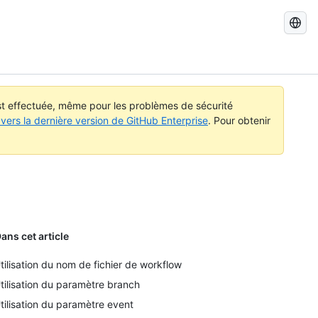
Recherch
dans
GitHub
Docs
est effectuée, même pour les problèmes de sécurité
vers la dernière version de GitHub Enterprise
. Pour obtenir
ans cet article
tilisation du nom de fichier de workflow
tilisation du paramètre branch
tilisation du paramètre event