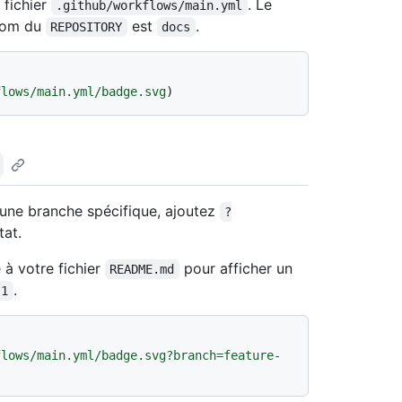
 fichier
. Le
.github/workflows/main.yml
nom du
est
.
REPOSITORY
docs
flows/main.yml/badge.svg
 une branche spécifique, ajoutez
?
tat.
à votre fichier
pour afficher un
README.md
.
-1
flows/main.yml/badge.svg?branch=feature-