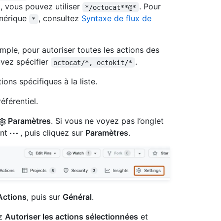
 vous pouvez utiliser
. Pour
*/octocat**@*
générique
, consultez
Syntaxe de flux de
*
mple, pour autoriser toutes les actions des
uvez spécifier
.
octocat/*, octokit/*
ns spécifiques à la liste.
éférentiel.
Paramètres
. Si vous ne voyez pas l’onglet
ant
, puis cliquez sur
Paramètres
.
ctions
, puis sur
Général
.
ez
Autoriser les actions sélectionnées
et