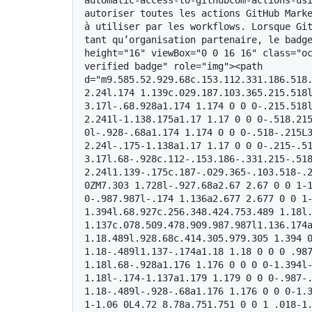
automatic-access-to-githubcom-actions-usi
autoriser toutes les actions GitHub Marke
à utiliser par les workflows. Lorsque Git
tant qu’organisation partenaire, le badge
height="16" viewBox="0 0 16 16" class="oc
verified badge" role="img"><path 
d="m9.585.52.929.68c.153.112.331.186.518.
2.24l.174 1.139c.029.187.103.365.215.518l
3.17l-.68.928a1.174 1.174 0 0 0-.215.518l
2.241l-1.138.175a1.17 1.17 0 0 0-.518.215
0l-.928-.68a1.174 1.174 0 0 0-.518-.215L
2.24l-.175-1.138a1.17 1.17 0 0 0-.215-.5
3.17l.68-.928c.112-.153.186-.331.215-.51
2.24l1.139-.175c.187-.029.365-.103.518-.2
0ZM7.303 1.728l-.927.68a2.67 2.67 0 0 1-1
0-.987.987l-.174 1.136a2.677 2.677 0 0 1-
1.394l.68.927c.256.348.424.753.489 1.18l.
1.137c.078.509.478.909.987.987l1.136.174a
1.18.489l.928.68c.414.305.979.305 1.394 0
1.18-.489l1.137-.174a1.18 1.18 0 0 0 .98
1.18l.68-.928a1.176 1.176 0 0 0 0-1.394l
1.18l-.174-1.137a1.179 1.179 0 0 0-.987-
1.18-.489l-.928-.68a1.176 1.176 0 0 0-1.3
1-1.06 0L4.72 8.78a.751.751 0 0 1 .018-1.