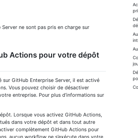
Ac
pr
Dé
dé
 Server ne sont pas pris en charge sur
Au
in
Au
ub Actions pour votre dépôt
Co
jo
Dé
po
 sur GitHub Enterprise Server, il est activé
Co
ions. Vous pouvez choisir de désactiver
otre entreprise. Pour plus d’informations sur
épôt. Lorsque vous activez GitHub Actions,
situés dans votre dépôt et dans tout autre
ésactiver complètement GitHub Actions pour
ns, aucun workflow ne s’exécute dans votre