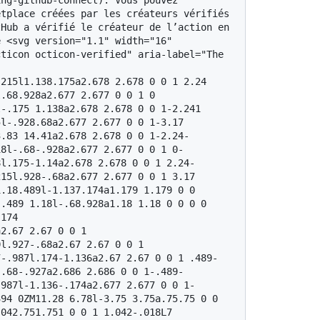
ng-github-connect). Vous pouvez 
tplace créées par les créateurs vérifiés 
Hub a vérifié le créateur de l’action en 
 <svg version="1.1" width="16" 
ticon octicon-verified" aria-label="The 
215l1.138.175a2.678 2.678 0 0 1 2.24 
.68.928a2.677 2.677 0 0 1 0 
-.175 1.138a2.678 2.678 0 0 1-2.241 
l-.928.68a2.677 2.677 0 0 1-3.17 
3.83 14.41a2.678 2.678 0 0 1-2.24-
18l-.68-.928a2.677 2.677 0 0 1 0-
8l.175-1.14a2.678 2.678 0 0 1 2.24-
15l.928-.68a2.677 2.677 0 0 1 3.17 
.18.489l-1.137.174a1.179 1.179 0 0 
.489 1.18l-.68.928a1.18 1.18 0 0 0 0 
174 
2.67 2.67 0 0 1 
l.927-.68a2.67 2.67 0 0 1 
7-.987l.174-1.136a2.67 2.67 0 0 1 .489-
-.68-.927a2.686 2.686 0 0 1-.489-
.987l-1.136-.174a2.677 2.677 0 0 1-
94 0ZM11.28 6.78l-3.75 3.75a.75.75 0 0 
042.751.751 0 0 1 1.042-.018L7 