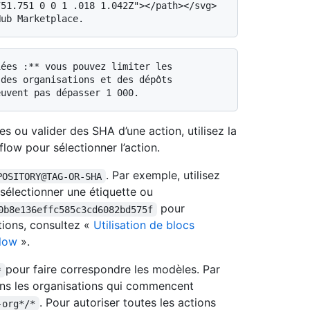
51.751 0 0 1 .018 1.042Z"></path></svg> 
des organisations et des dépôts 
es ou valider des SHA d’une action, utilisez la
low pour sélectionner l’action.
. Par exemple, utilisez
POSITORY@TAG-OR-SHA
sélectionner une étiquette ou
pour
0b8e136effc585c3cd6082bd575f
tions, consultez «
Utilisation de blocs
flow
».
pour faire correspondre les modèles. Par
*
ans les organisations qui commencent
. Pour autoriser toutes les actions
-org*/*